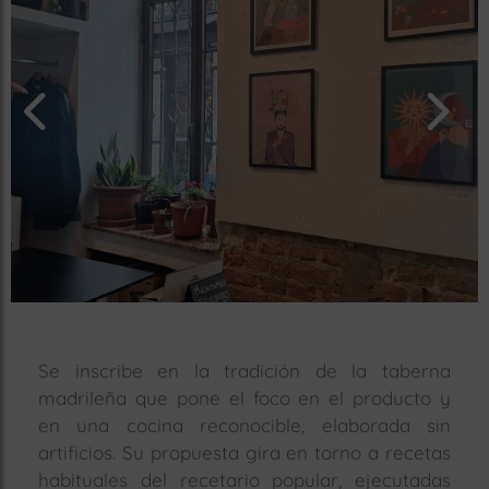
rías
s
to
a
rías
ías
ías
nos
a
Se inscribe en la tradición de la taberna
madrileña que pone el foco en el producto y
a
en una cocina reconocible, elaborada sin
artificios. Su propuesta gira en torno a recetas
habituales del recetario popular, ejecutadas