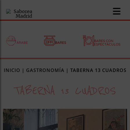
BARES CON
ÁRABE
BARES
ESPECTÁCULOS
nomía
INICIO
|
GASTRONOMÍA
|
TABERNA 13 CUADROS
omía
TABERNA 13 CUADROS
os
ueserías
as
pios
s