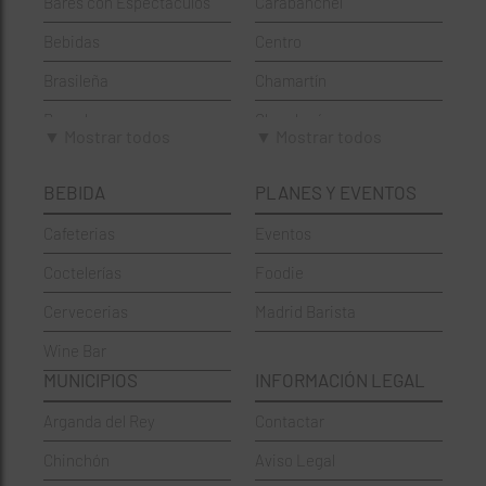
Bares con Espectáculos
Carabanchel
Bebidas
Centro
Brasileña
Chamartín
Brunch
Chamberí
▼ Mostrar todos
▼ Mostrar todos
Cafeterías
Ciudad Lineal
BEBIDA
PLANES Y EVENTOS
Cervecerías
Fuencarral-El Pardo
Cafeterias
Eventos
Chinos
Hortaleza
Coctelerías
Foodie
Coctelerías
La Latina
Cervecerias
Madrid Barista
Española
Moncloa-Aravaca
Wine Bar
Francesa
Moratalaz
MUNICIPIOS
INFORMACIÓN LEGAL
Griegos
Puente de Vallecas
Arganda del Rey
Contactar
Hamburgueserías
Retiro
Chinchón
Aviso Legal
Italianos
Salamanca