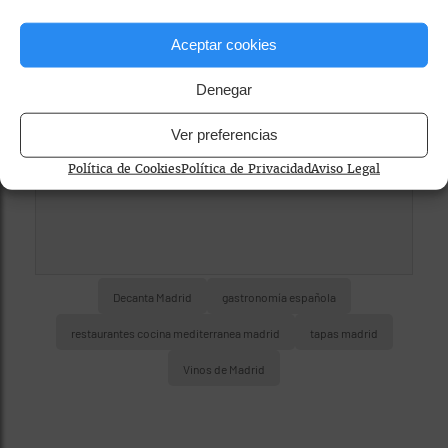
privacidad
Para ver el mapa, por favor acepta las
Aceptar cookies
cookies de marketing
en el banner de
Denegar
consentimiento.
Ver preferencias
Política de Cookies
Política de Privacidad
Aviso Legal
Decanta Madrid
gastronomía española
restaurantes cocina mediterranea madrid
tapas madrid
Vinos de Madrid