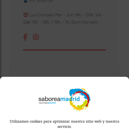
912 59 93 09
Lun Cerrado Mar - Jue 19h. - 00h. Vie -
Sáb 13h. - 16h. / 19h. - 1h. Dom Cerrado
Utilizamos cookies para optimizar nuestro sitio web y nuestro
Mapa bloqueado por configuración de
servicio.