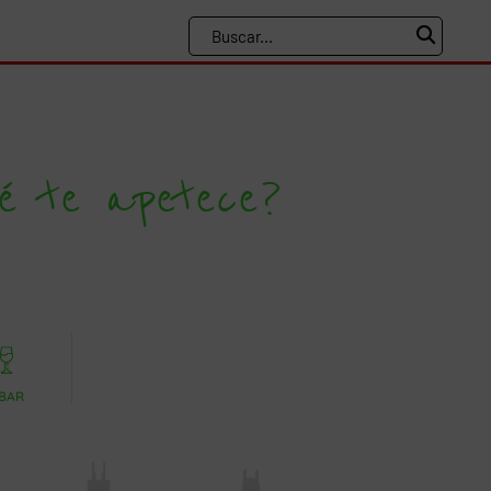
é te apetece?
 BAR