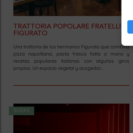
TRATTORIA POPOLARE FRATELLI
FIGURATO
Una trattoria de los hermanos Figurato que combina
pizza napolitana, pasta fresca fatta a mano y
recetas populares italianas con algunos giros
propios. Un espacio vegetal y acogedor...
SUSHI