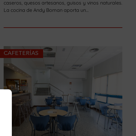
caseros, quesos artesanos, guisos y vinos naturales.
La cocina de Andy Boman aporta un...
CAFETERÍAS