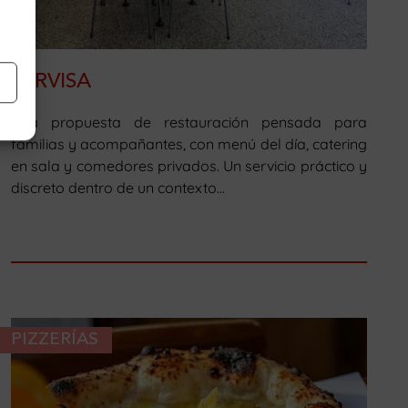
SERVISA
Una propuesta de restauración pensada para
familias y acompañantes, con menú del día, catering
en sala y comedores privados. Un servicio práctico y
discreto dentro de un contexto...
PIZZERÍAS