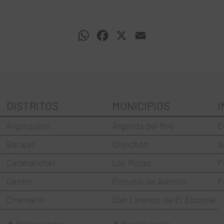
WhatsApp
Facebook
X
Email
DISTRITOS
MUNICIPIOS
I
Arganzuela
Arganda del Rey
C
Barajas
Chinchón
A
Carabanchel
Las Rozas
P
Centro
Pozuelo de Alarcón
P
Chamartín
San Lorenzo de El Escorial
Chamberí
Torrejón de Ardoz
▼ Mostrar todos
▼ Mostrar todos