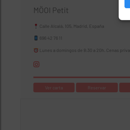
MÖOI Petit
Calle Alcalá, 105, Madrid, España
696 42 76 11
Lunes a domingos de 8:30 a 20h. Cenas priv
Ver carta
Reservar