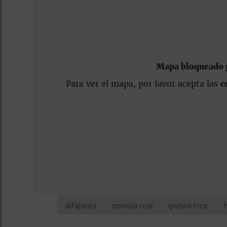
Mapa bloqueado p
Para ver el mapa, por favor acepta las
c
alfajores
comida real
gluten free