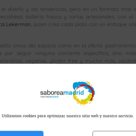
el diseño y las tendencias, pero en un formato más í
ialidad, bollería fresca y tartas artesanales, con el
ica Lekerman
, quien crea cada plato con un enfoque ún
 diseño único del espacio como en la oferta gastronómi
 por seguir ninguna corriente específica, sino más
etarianas, veganas,
gluten free
y mucho más, sacándo
.
s encontramos?
Utilizamos cookies para optimizar nuestro sitio web y nuestro servicio.