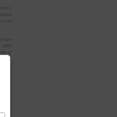
ntimo.
 toque
ico en
ca que
 bien
le el