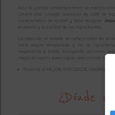
Aquí la cocina contemporánea se mezcla con 
Ofrece una cuidada selección de café de espec
característico de la chef y
food designer
Jess
el diseño y la calidad de los ingredientes.
La atención al detalle se refleja tanto en el
varía según temporada y no se caracteriza
respetarlas a todas, incluyendo opciones veg
mejor provecho para lograr una comida real.
Finalista al MEJOR ROSCÓN DE MADRID 2025
¿Dónde no