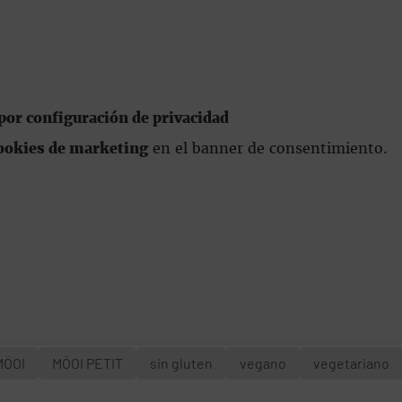
or configuración de privacidad
ookies de marketing
en el banner de consentimiento.
MÖOI
MÖOI PETIT
sin gluten
vegano
vegetariano