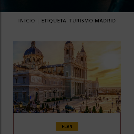
rías
s
INICIO
|
ETIQUETA: TURISMO MADRID
to
a
rías
ías
ías
nos
a
a
PLAN