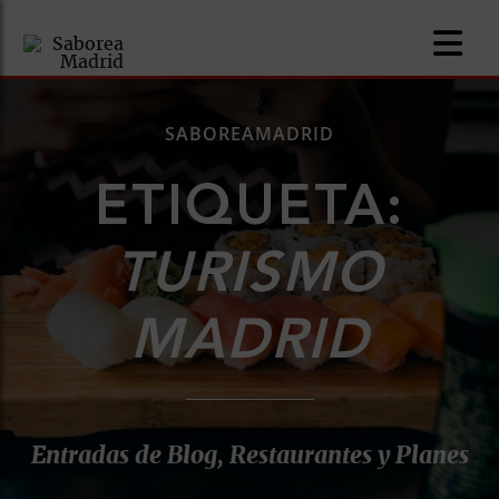
SABOREAMADRID
ETIQUETA:
nomía
TURISMO
omía
MADRID
os
ueserías
as
Entradas de Blog, Restaurantes y Planes
pios
s