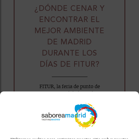
¿DÓNDE CENAR Y
ENCONTRAR EL
MEJOR AMBIENTE
DE MADRID
DURANTE LOS
DÍAS DE FITUR?
FITUR, la feria de punto de
encuentro global para los
profesionales del turismo y los
viajeros...
WhatsApp
Facebook
X
Email