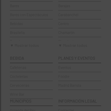
Bares
Barajas
Bares con Espectáculos
Carabanchel
Bebidas
Centro
Brasileña
Chamartín
Brunch
Chamberí
▼ Mostrar todos
▼ Mostrar todos
Cafeterías
Ciudad Lineal
BEBIDA
PLANES Y EVENTOS
Cervecerías
Fuencarral-El Pardo
Cafeterias
Eventos
Chinos
Hortaleza
Coctelerías
Foodie
Coctelerías
La Latina
Cervecerias
Madrid Barista
Española
Moncloa-Aravaca
Wine Bar
Francesa
Moratalaz
MUNICIPIOS
INFORMACIÓN LEGAL
Griegos
Puente de Vallecas
Arganda del Rey
Contactar