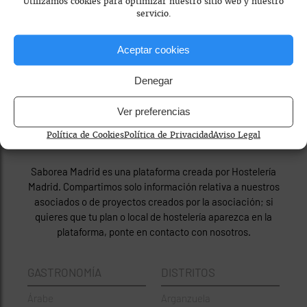
Utilizamos cookies para optimizar nuestro sitio web y nuestro
servicio.
Aceptar cookies
Denegar
Ver preferencias
Política de Cookies
Política de Privacidad
Aviso Legal
© Saborea Madrid 2026
Saborea Madrid es una plataforma creada por Hostelería
Madrid. Compartimos solo información relativa a nuestros
asociados o de proyectos creados por la asociación; si
quieres que tu plan o local de hostelería aparezca en la
plataforma, ponte en contacto con nosotros.
GASTRONOMÍA
DISTRITOS
Árabe
Arganzuela