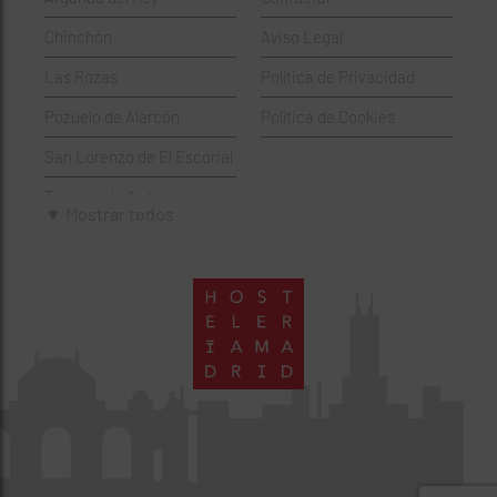
Hamburgueserías
Retiro
Chinchón
Aviso Legal
Italianos
Salamanca
Las Rozas
Política de Privacidad
Mexicanos
San Blas-Canillejas
Pozuelo de Alarcón
Política de Cookies
Pastelerías
Tetuán
San Lorenzo de El Escorial
Peruano
Usera
Torrejón de Ardoz
Pizzerías
Vicálvaro
▼ Mostrar todos
Villaviciosa de Odón
Sushi
Villa de Vallecas
Wine Bar
Villaverde