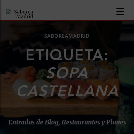
SABOREAMADRID
ETIQUETA:
nomía
SOPA
omía
CASTELLANA
os
ueserías
as
Entradas de Blog, Restaurantes y Planes
pios
s