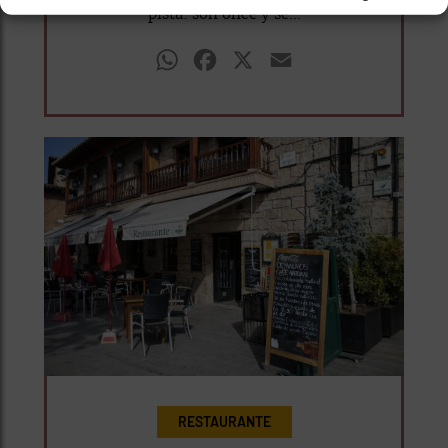
pista: son once y se...
WhatsApp
Facebook
X
Email
RESTAURANTE