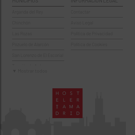
MUNICIPIOS
INFORMACIÓN LEGAL
Griegos
Puente de Vallecas
Arganda del Rey
Contactar
Hamburgueserías
Retiro
Chinchón
Aviso Legal
Italianos
Salamanca
Las Rozas
Política de Privacidad
Mexicanos
San Blas-Canillejas
Pozuelo de Alarcón
Política de Cookies
Pastelerías
Tetuán
San Lorenzo de El Escorial
Peruano
Usera
Torrejón de Ardoz
Pizzerías
Vicálvaro
▼ Mostrar todos
Villaviciosa de Odón
Sushi
Villa de Vallecas
Wine Bar
Villaverde