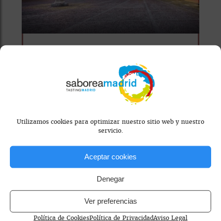
PLAN
‘VILLAS A FUEGO
LENTO’: UN
INVIERNO DE
Utilizamos cookies para optimizar nuestro sitio web y nuestro
servicio.
CUCHARA POR LA
COMUNIDAD DE
Aceptar cookies
MADRID
Denegar
Ver preferencias
¿Sabrías decirnos cuáles son las
Villas de Madrid? Te damos una
Política de Cookies
Política de Privacidad
Aviso Legal