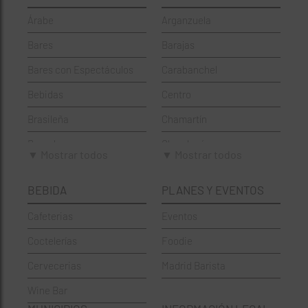
Árabe
Arganzuela
Bares
Barajas
Bares con Espectáculos
Carabanchel
Bebidas
Centro
Brasileña
Chamartín
Brunch
Chamberí
▼ Mostrar todos
▼ Mostrar todos
Cafeterías
Ciudad Lineal
BEBIDA
PLANES Y EVENTOS
Cervecerías
Fuencarral-El Pardo
Cafeterias
Eventos
Chinos
Hortaleza
Coctelerías
Foodie
Coctelerías
La Latina
Cervecerias
Madrid Barista
Española
Moncloa-Aravaca
Wine Bar
Francesa
Moratalaz