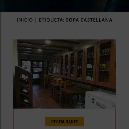
rías
s
INICIO
|
ETIQUETA: SOPA CASTELLANA
to
a
rías
ías
ías
nos
a
a
RESTAURANTE