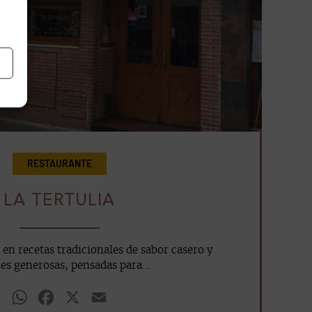
RESTAURANTE
LA TERTULIA
 en recetas tradicionales de sabor casero y
es generosas, pensadas para...
WhatsApp
Facebook
X
Email