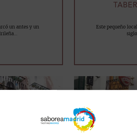
TABER
rcó un antes y un
Este pequeño local
ileña...
sigl
mail