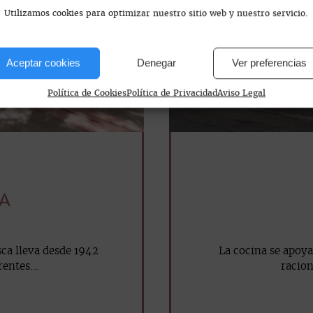
Utilizamos cookies para optimizar nuestro sitio web y nuestro servicio.
Aceptar cookies
Denegar
Ver preferencias
Política de Cookies
Política de Privacidad
Aviso Legal
CA
ca lleva desde 1942
La cocina se apoya
entes...
racion
mail