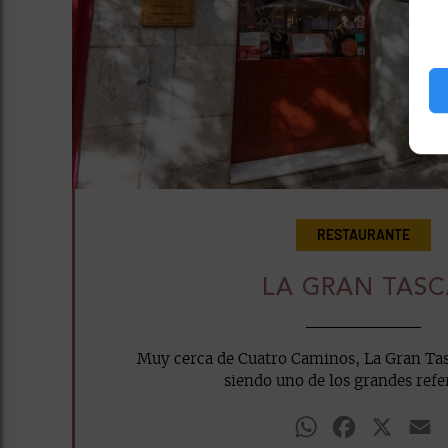
RESTAURANTE
LA GRAN TAS
Muy cerca de Cuatro Caminos, La Gran Tas
siendo uno de los grandes refer
WhatsApp
Facebook
X
E