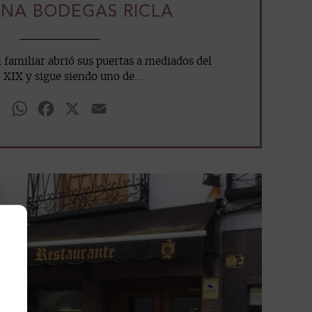
NA BODEGAS RICLA
 familiar abrió sus puertas a mediados del
o XIX y sigue siendo uno de...
WhatsApp
Facebook
X
Email