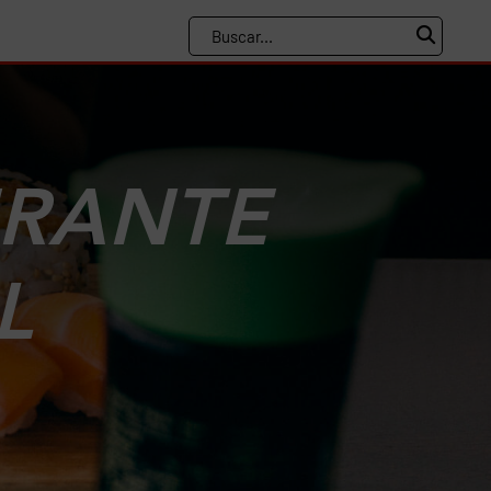
URANTE
L