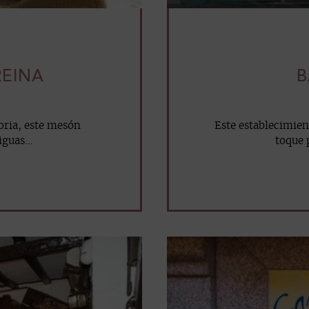
REINA
B
oria, este mesón
Este establecimie
iguas...
toque p
mail