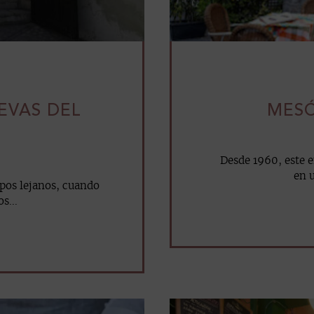
EVAS DEL
MESÓ
Desde 1960, este e
en u
pos lejanos, cuando
s...
mail