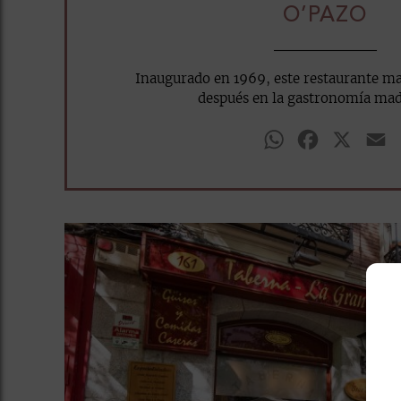
O’PAZO
Inaugurado en 1969, este restaurante ma
después en la gastronomía madr
WhatsApp
Facebook
X
E