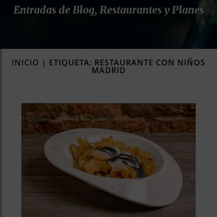
Entradas de Blog, Restaurantes y Planes
rías
s
to
a
rías
INICIO
|
ETIQUETA: RESTAURANTE CON NIÑOS
MADRID
ías
ías
nos
a
a