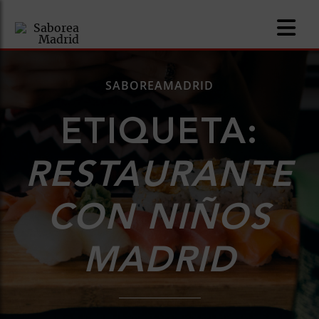
SABOREAMADRID
ETIQUETA:
nomía
RESTAURANTE
omía
CON NIÑOS
os
ueserías
MADRID
as
pios
s