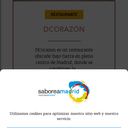
RESTAURANTE
DCORAZON
DCorazon es un restaurante
ubicado bajo tierra en pleno
centro de Madrid, donde se
combinan la...
WhatsApp
Facebook
X
Email
Utilizamos cookies para optimizar nuestro sitio web y nuestro
servicio.