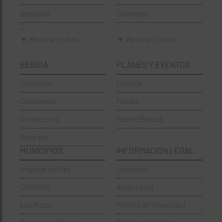
Brasileña
Chamartín
Brunch
Chamberí
▼ Mostrar todos
▼ Mostrar todos
Cafeterías
Ciudad Lineal
BEBIDA
PLANES Y EVENTOS
Cervecerías
Fuencarral-El Pardo
Cafeterias
Eventos
Chinos
Hortaleza
Coctelerías
Foodie
Coctelerías
La Latina
Cervecerias
Madrid Barista
Española
Moncloa-Aravaca
Wine Bar
Francesa
Moratalaz
MUNICIPIOS
INFORMACIÓN LEGAL
Griegos
Puente de Vallecas
Arganda del Rey
Contactar
Hamburgueserías
Retiro
Chinchón
Aviso Legal
Italianos
Salamanca
Las Rozas
Política de Privacidad
Mexicanos
San Blas-Canillejas