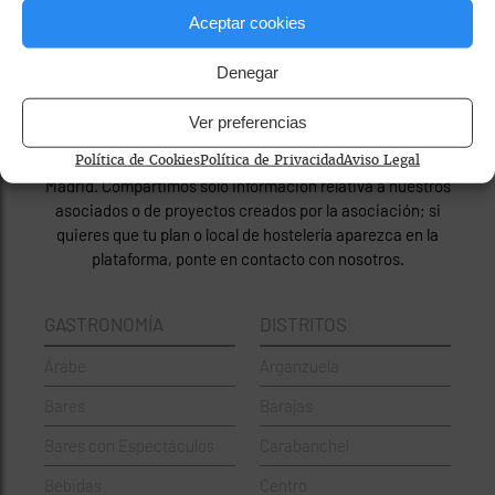
Aceptar cookies
Denegar
© Saborea Madrid 2026
Ver preferencias
Política de Cookies
Política de Privacidad
Aviso Legal
Saborea Madrid es una plataforma creada por Hostelería
Madrid. Compartimos solo información relativa a nuestros
asociados o de proyectos creados por la asociación; si
quieres que tu plan o local de hostelería aparezca en la
plataforma, ponte en contacto con nosotros.
GASTRONOMÍA
DISTRITOS
Árabe
Arganzuela
Bares
Barajas
Bares con Espectáculos
Carabanchel
Bebidas
Centro