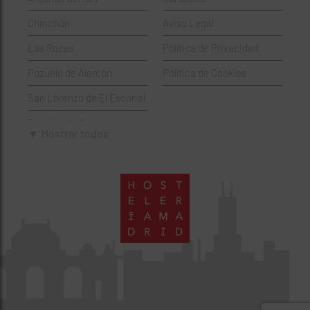
Hamburgueserías
Retiro
Chinchón
Aviso Legal
Italianos
Salamanca
Las Rozas
Política de Privacidad
Mexicanos
San Blas-Canillejas
Pozuelo de Alarcón
Política de Cookies
Pastelerías
Tetuán
San Lorenzo de El Escorial
Peruano
Usera
Torrejón de Ardoz
Pizzerías
Vicálvaro
▼ Mostrar todos
Villaviciosa de Odón
Sushi
Villa de Vallecas
Wine Bar
Villaverde