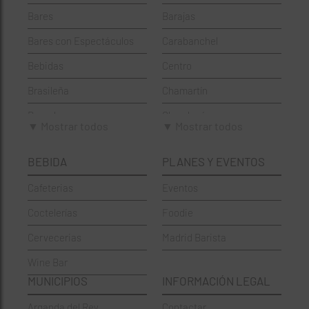
Bares
Barajas
Bares con Espectáculos
Carabanchel
Bebidas
Centro
Brasileña
Chamartín
Brunch
Chamberí
▼ Mostrar todos
▼ Mostrar todos
Cafeterías
Ciudad Lineal
BEBIDA
PLANES Y EVENTOS
Cervecerías
Fuencarral-El Pardo
Cafeterias
Eventos
Chinos
Hortaleza
Coctelerías
Foodie
Coctelerías
La Latina
Cervecerias
Madrid Barista
Española
Moncloa-Aravaca
Wine Bar
Francesa
Moratalaz
MUNICIPIOS
INFORMACIÓN LEGAL
Griegos
Puente de Vallecas
Arganda del Rey
Contactar