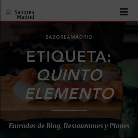
SABOREAMADRID
ETIQUETA:
nomía
QUINTO
omía
ELEMENTO
os
ueserías
as
Entradas de Blog, Restaurantes y Planes
pios
s