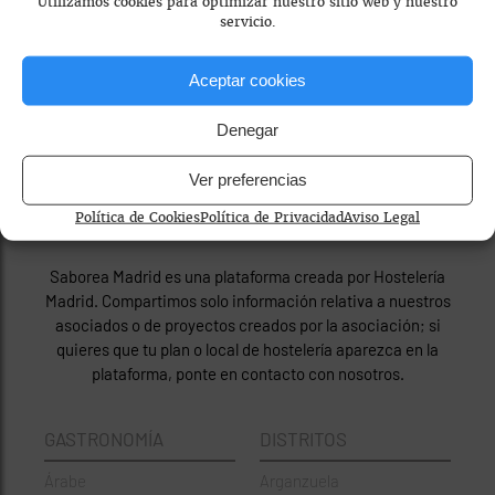
Utilizamos cookies para optimizar nuestro sitio web y nuestro
servicio.
Aceptar cookies
Denegar
Ver preferencias
Política de Cookies
Política de Privacidad
Aviso Legal
© Saborea Madrid 2026
Saborea Madrid es una plataforma creada por Hostelería
Madrid. Compartimos solo información relativa a nuestros
asociados o de proyectos creados por la asociación; si
quieres que tu plan o local de hostelería aparezca en la
plataforma, ponte en contacto con nosotros.
GASTRONOMÍA
DISTRITOS
Árabe
Arganzuela