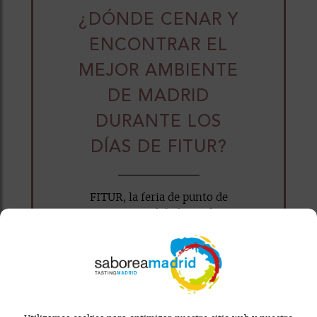
¿DÓNDE CENAR Y
ENCONTRAR EL
MEJOR AMBIENTE
DE MADRID
DURANTE LOS
DÍAS DE FITUR?
FITUR, la feria de punto de
encuentro global para los
profesionales del turismo y los
viajeros...
WhatsApp
Facebook
X
Email