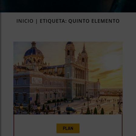
rías
s
INICIO
|
ETIQUETA: QUINTO ELEMENTO
to
a
rías
ías
ías
nos
a
a
PLAN