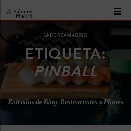
SABOREAMADRID
ETIQUETA:
nomía
PINBALL
omía
os
Entradas de Blog, Restaurantes y Planes
ueserías
as
pios
s