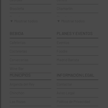
Brasileña
Chamartín
Brunch
Chamberí
▼ Mostrar todos
▼ Mostrar todos
Cafeterías
Ciudad Lineal
BEBIDA
PLANES Y EVENTOS
Cervecerías
Fuencarral-El Pardo
Cafeterias
Eventos
Chinos
Hortaleza
Coctelerías
Foodie
Coctelerías
La Latina
Cervecerias
Madrid Barista
Española
Moncloa-Aravaca
Wine Bar
Francesa
Moratalaz
MUNICIPIOS
INFORMACIÓN LEGAL
Griegos
Puente de Vallecas
Arganda del Rey
Contactar
Hamburgueserías
Retiro
Chinchón
Aviso Legal
Italianos
Salamanca
Las Rozas
Política de Privacidad
Mexicanos
San Blas-Canillejas