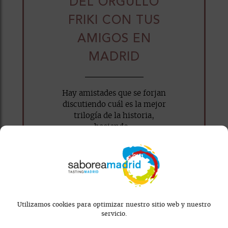
DEL ORGULLO
FRIKI CON TUS
AMIGOS EN
MADRID
Hay amistades que se forjan
discutiendo cuál es la mejor
trilogía de la historia,
haciendo...
WhatsApp
Facebook
X
Email
Utilizamos cookies para optimizar nuestro sitio web y nuestro
servicio.