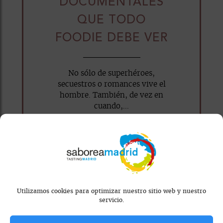
DOCUMENTALES
QUE TODO
FOODIE DEBE VER
No sólo de superhéroes,
secuestros o romances vive el
hombre. También, de vez en
cuando,...
WhatsApp
Facebook
X
Email
Utilizamos cookies para optimizar nuestro sitio web y nuestro
servicio.