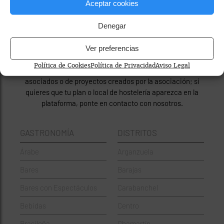
Aceptar cookies
Denegar
© Saborea Madrid 2026
Ver preferencias
Saborea Madrid es una plataforma creada por Hostelería
Política de Cookies
Política de Privacidad
Aviso Legal
Madrid. Compartimos solo información relativa a nuestros
asociados o de proyectos creados por la asociación; si
quieres que tu plan o local de hostelería aparezca en la
plataforma, ponte en contacto con nosotros.
GASTRONOMÍA
DISTRITOS
Árabe
Arganzuela
Bares
Barajas
Bares con Espectáculos
Carabanchel
Bebidas
Centro
Brasileña
Chamartín