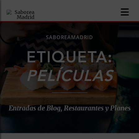
SABOREAMADRID
ETIQUETA:
nomía
PELÍCULAS
omía
os
Entradas de Blog, Restaurantes y Planes
ueserías
as
pios
s