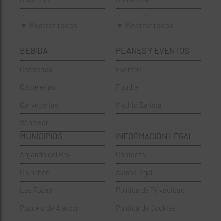
Brunch
Chamberí
▼ Mostrar todos
▼ Mostrar todos
Cafeterías
Ciudad Lineal
BEBIDA
PLANES Y EVENTOS
Cervecerías
Fuencarral-El Pardo
Cafeterias
Eventos
Chinos
Hortaleza
Coctelerías
Foodie
Coctelerías
La Latina
Cervecerias
Madrid Barista
Española
Moncloa-Aravaca
Wine Bar
Francesa
Moratalaz
MUNICIPIOS
INFORMACIÓN LEGAL
Griegos
Puente de Vallecas
Arganda del Rey
Contactar
Hamburgueserías
Retiro
Chinchón
Aviso Legal
Italianos
Salamanca
Las Rozas
Política de Privacidad
Mexicanos
San Blas-Canillejas
Pozuelo de Alarcón
Política de Cookies
Pastelerías
Tetuán