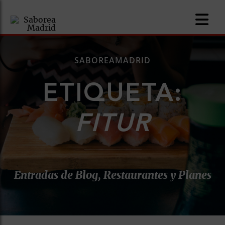
SABOREAMADRID
ETIQUETA:
nomía
FITUR
omía
os
Entradas de Blog, Restaurantes y Planes
ueserías
as
pios
s