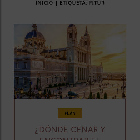
INICIO
|
ETIQUETA: FITUR
rías
s
to
a
rías
ías
ías
nos
a
PLAN
a
¿DÓNDE CENAR Y