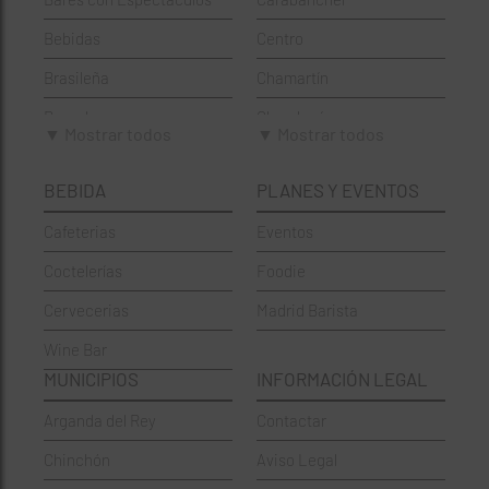
Bebidas
Centro
Brasileña
Chamartín
Brunch
Chamberí
▼ Mostrar todos
▼ Mostrar todos
Cafeterías
Ciudad Lineal
BEBIDA
PLANES Y EVENTOS
Cervecerías
Fuencarral-El Pardo
Cafeterias
Eventos
Chinos
Hortaleza
Coctelerías
Foodie
Coctelerías
La Latina
Cervecerias
Madrid Barista
Española
Moncloa-Aravaca
Wine Bar
Francesa
Moratalaz
MUNICIPIOS
INFORMACIÓN LEGAL
Griegos
Puente de Vallecas
Arganda del Rey
Contactar
Hamburgueserías
Retiro
Chinchón
Aviso Legal
Italianos
Salamanca