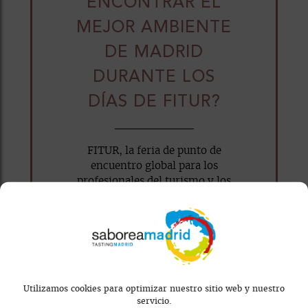
ENCONTRAR EL
MEJOR AMBIENTE
DE MADRID
DURANTE LOS
DÍAS DE FITUR?
FITUR, la feria de punto de
encuentro global para los
profesionales del turismo y los
viajeros...
WhatsApp
Facebook
X
Email
Utilizamos cookies para optimizar nuestro sitio web y nuestro
servicio.