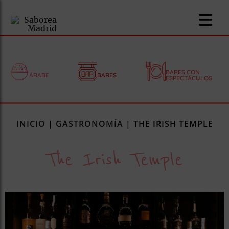
BARES CON
ÁRABE
BARES
ESPECTÁCULOS
nomía
INICIO
|
GASTRONOMÍA
|
THE IRISH TEMPLE
omía
The Irish Temple
os
ueserías
as
pios
s