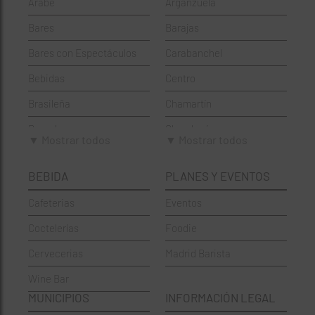
Árabe
Arganzuela
Bares
Barajas
Bares con Espectáculos
Carabanchel
Bebidas
Centro
Brasileña
Chamartín
Brunch
Chamberí
▼ Mostrar todos
▼ Mostrar todos
Cafeterías
Ciudad Lineal
BEBIDA
PLANES Y EVENTOS
Cervecerías
Fuencarral-El Pardo
Cafeterias
Eventos
Chinos
Hortaleza
Coctelerías
Foodie
Coctelerías
La Latina
Cervecerias
Madrid Barista
Española
Moncloa-Aravaca
Wine Bar
Francesa
Moratalaz
MUNICIPIOS
INFORMACIÓN LEGAL
Griegos
Puente de Vallecas