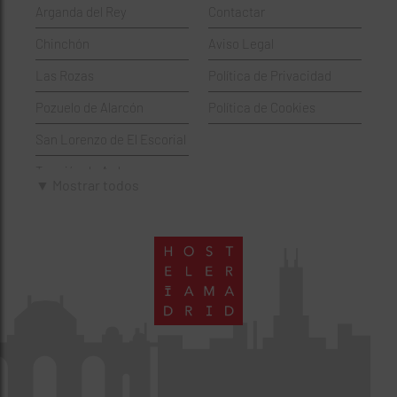
Arganda del Rey
Contactar
Hamburgueserías
Retiro
Chinchón
Aviso Legal
Italianos
Salamanca
Las Rozas
Política de Privacidad
Mexicanos
San Blas-Canillejas
Pozuelo de Alarcón
Política de Cookies
Pastelerías
Tetuán
San Lorenzo de El Escorial
Peruano
Usera
Torrejón de Ardoz
Pizzerías
Vicálvaro
▼ Mostrar todos
Villaviciosa de Odón
Sushi
Villa de Vallecas
Wine Bar
Villaverde