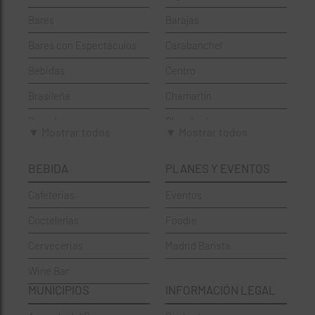
Bares
Barajas
Bares con Espectáculos
Carabanchel
Bebidas
Centro
Brasileña
Chamartín
Brunch
Chamberí
▼ Mostrar todos
▼ Mostrar todos
Cafeterías
Ciudad Lineal
BEBIDA
PLANES Y EVENTOS
Cervecerías
Fuencarral-El Pardo
Cafeterias
Eventos
Chinos
Hortaleza
Coctelerías
Foodie
Coctelerías
La Latina
Cervecerias
Madrid Barista
Española
Moncloa-Aravaca
Wine Bar
Francesa
Moratalaz
MUNICIPIOS
INFORMACIÓN LEGAL
Griegos
Puente de Vallecas