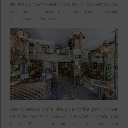
de 1995 y desde entonces se ha convertido en
rías
uno de los bares más conocidos y mejor
s
valorados en la ciudad.
to
a
rías
ías
ías
nos
a
a
Ven a vernos por el día y de noche: para tomar
un café, comer al mediodía o salir a tomar una
copa. Para disfrutar de la completa