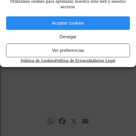
Utilizamos cookies para optimizar nuestro sitio web y nuestro
Para ver el mapa, por favor acepta las
servicio.
cookies de marketing
en el banner de
consentimiento.
Aceptar cookies
Denegar
Ver preferencias
Política de Cookies
Política de Privacidad
Aviso Legal
WhatsApp
Facebook
X
Email