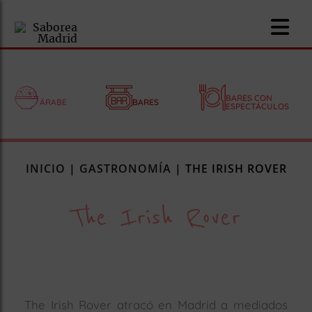
BARES CON
ÁRABE
BARES
ESPECTÁCULOS
nomía
INICIO
|
GASTRONOMÍA
|
THE IRISH ROVER
omía
The Irish Rover
os
ueserías
as
pios
The Irish Rover atracó en Madrid a mediados
s