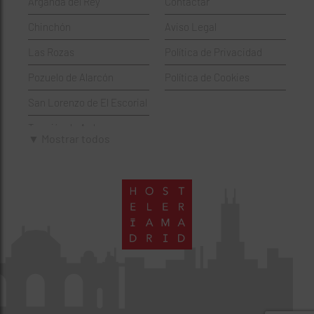
Arganda del Rey
Contactar
Hamburgueserías
Retiro
Chinchón
Aviso Legal
Italianos
Salamanca
Las Rozas
Política de Privacidad
Mexicanos
San Blas-Canillejas
Pozuelo de Alarcón
Política de Cookies
Pastelerías
Tetuán
San Lorenzo de El Escorial
Peruano
Usera
Torrejón de Ardoz
Pizzerías
Vicálvaro
▼ Mostrar todos
Villaviciosa de Odón
Sushi
Villa de Vallecas
Wine Bar
Villaverde