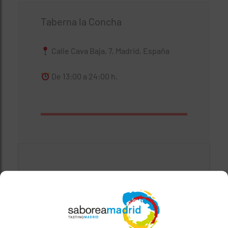
Taberna la Concha
Calle Cava Baja, 7, Madrid, España
De 13:00 a 24:00 h.