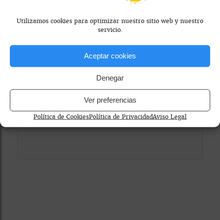
Mapa bloqueado por configuración de
Utilizamos cookies para optimizar nuestro sitio web y nuestro
privacidad
servicio.
Para ver el mapa, por favor acepta las
Aceptar cookies
cookies de marketing
en el banner de
consentimiento.
Denegar
Ver preferencias
Política de Cookies
Política de Privacidad
Aviso Legal