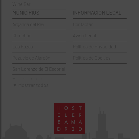
Wine Bar
Francesa
Moratalaz
MUNICIPIOS
INFORMACIÓN LEGAL
Griegos
Puente de Vallecas
Arganda del Rey
Contactar
Hamburgueserías
Retiro
Chinchón
Aviso Legal
Italianos
Salamanca
Las Rozas
Política de Privacidad
Mexicanos
San Blas-Canillejas
Pozuelo de Alarcón
Política de Cookies
Pastelerías
Tetuán
San Lorenzo de El Escorial
Peruano
Usera
Torrejón de Ardoz
Pizzerías
Vicálvaro
▼ Mostrar todos
Villaviciosa de Odón
Sushi
Villa de Vallecas
Wine Bar
Villaverde