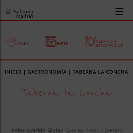
BARES CON
ÁRABE
BARES
ESPECTÁCULOS
nomía
INICIO
|
GASTRONOMÍA
|
TABERNA LA CONCHA
omía
Taberna la Concha
os
ueserías
as
pios
¡
Adiós querido Gluten
! Este es vuestro paraíso
s