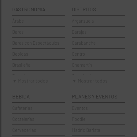
GASTRONOMÍA
DISTRITOS
Árabe
Arganzuela
Bares
Barajas
Bares con Espectáculos
Carabanchel
Bebidas
Centro
Brasileña
Chamartín
Brunch
Chamberí
▼ Mostrar todos
▼ Mostrar todos
Cafeterías
Ciudad Lineal
BEBIDA
PLANES Y EVENTOS
Cervecerías
Fuencarral-El Pardo
Cafeterias
Eventos
Chinos
Hortaleza
Coctelerías
Foodie
Coctelerías
La Latina
Cervecerias
Madrid Barista
Española
Moncloa-Aravaca