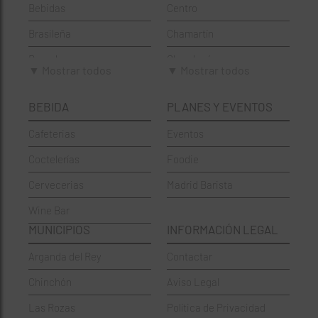
Bebidas
Centro
Brasileña
Chamartín
Brunch
Chamberí
▼ Mostrar todos
▼ Mostrar todos
Cafeterías
Ciudad Lineal
BEBIDA
PLANES Y EVENTOS
Cervecerías
Fuencarral-El Pardo
Cafeterias
Eventos
Chinos
Hortaleza
Coctelerías
Foodie
Coctelerías
La Latina
Cervecerias
Madrid Barista
Española
Moncloa-Aravaca
Wine Bar
Francesa
Moratalaz
MUNICIPIOS
INFORMACIÓN LEGAL
Griegos
Puente de Vallecas
Arganda del Rey
Contactar
Hamburgueserías
Retiro
Chinchón
Aviso Legal
Italianos
Salamanca
Las Rozas
Política de Privacidad
Mexicanos
San Blas-Canillejas