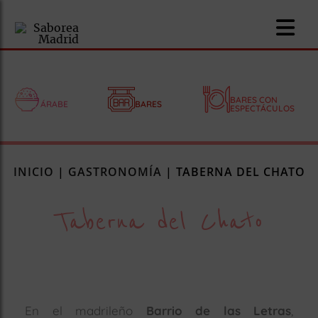
BARES CON
ÁRABE
BARES
ESPECTÁCULOS
nomía
INICIO
|
GASTRONOMÍA
|
TABERNA DEL CHATO
omía
Taberna del Chato
os
ueserías
as
pios
En el madrileño
Barrio de las Letras
,
s