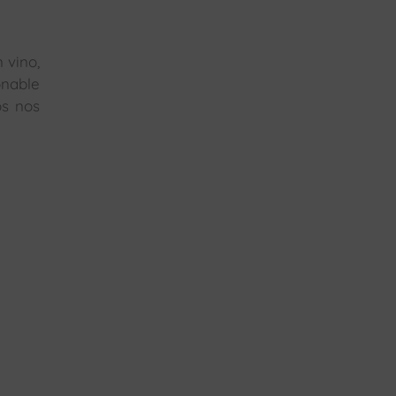
 vino,
onable
os nos