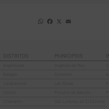
WhatsApp
Facebook
X
Email
DISTRITOS
MUNICIPIOS
I
Arganzuela
Arganda del Rey
C
Barajas
Chinchón
A
Carabanchel
Las Rozas
P
Centro
Pozuelo de Alarcón
P
Chamartín
San Lorenzo de El Escorial