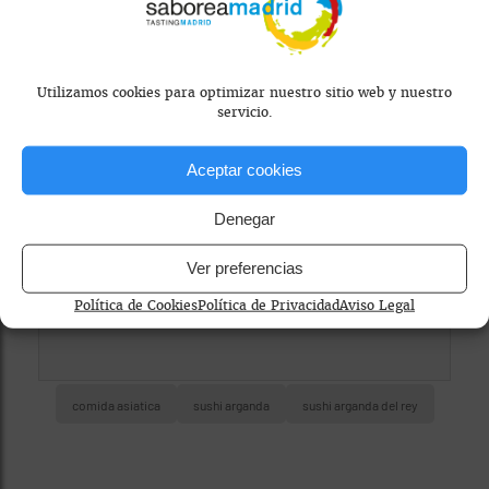
Mapa bloqueado por configuración de
privacidad
Utilizamos cookies para optimizar nuestro sitio web y nuestro
servicio.
Para ver el mapa, por favor acepta las
cookies de marketing
en el banner de
Aceptar cookies
consentimiento.
Denegar
Ver preferencias
Política de Cookies
Política de Privacidad
Aviso Legal
comida asiatica
sushi arganda
sushi arganda del rey