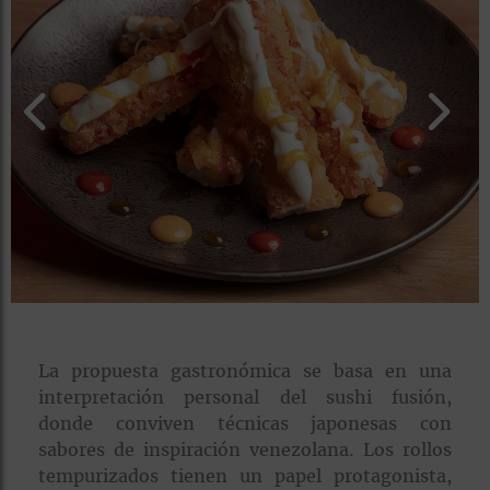
rías
s
to
a
rías
ías
ías
nos
a
La propuesta gastronómica se basa en una
interpretación personal del sushi fusión,
a
donde conviven técnicas japonesas con
sabores de inspiración venezolana. Los rollos
tempurizados tienen un papel protagonista,