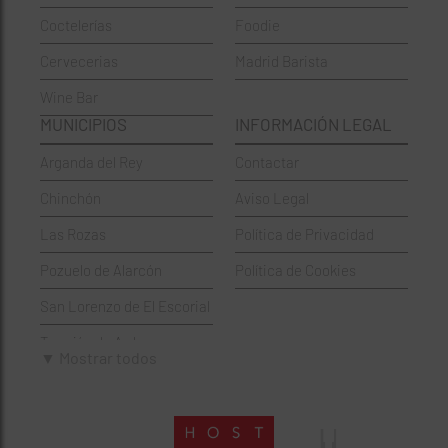
Coctelerías
Foodie
Coctelerías
La Latina
Cervecerias
Madrid Barista
Española
Moncloa-Aravaca
Wine Bar
Francesa
Moratalaz
MUNICIPIOS
INFORMACIÓN LEGAL
Griegos
Puente de Vallecas
Arganda del Rey
Contactar
Hamburgueserías
Retiro
Chinchón
Aviso Legal
Italianos
Salamanca
Las Rozas
Política de Privacidad
Mexicanos
San Blas-Canillejas
Pozuelo de Alarcón
Política de Cookies
Pastelerías
Tetuán
San Lorenzo de El Escorial
Peruano
Usera
Torrejón de Ardoz
Pizzerías
Vicálvaro
▼ Mostrar todos
Villaviciosa de Odón
Sushi
Villa de Vallecas
Wine Bar
Villaverde