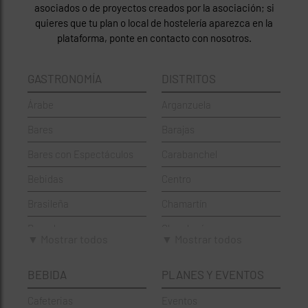
asociados o de proyectos creados por la asociación; si
quieres que tu plan o local de hostelería aparezca en la
plataforma, ponte en contacto con nosotros.
GASTRONOMÍA
DISTRITOS
Árabe
Arganzuela
Bares
Barajas
Bares con Espectáculos
Carabanchel
Bebidas
Centro
Brasileña
Chamartín
Brunch
Chamberí
▼ Mostrar todos
▼ Mostrar todos
Cafeterías
Ciudad Lineal
BEBIDA
PLANES Y EVENTOS
Cervecerías
Fuencarral-El Pardo
Cafeterias
Eventos
Chinos
Hortaleza