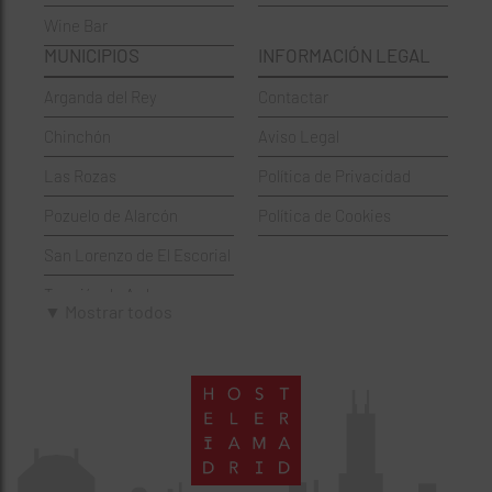
Wine Bar
Francesa
Moratalaz
MUNICIPIOS
INFORMACIÓN LEGAL
Griegos
Puente de Vallecas
Arganda del Rey
Contactar
Hamburgueserías
Retiro
Chinchón
Aviso Legal
Italianos
Salamanca
Las Rozas
Política de Privacidad
Mexicanos
San Blas-Canillejas
Pozuelo de Alarcón
Política de Cookies
Pastelerías
Tetuán
San Lorenzo de El Escorial
Peruano
Usera
Torrejón de Ardoz
Pizzerías
Vicálvaro
▼ Mostrar todos
Villaviciosa de Odón
Sushi
Villa de Vallecas
Wine Bar
Villaverde