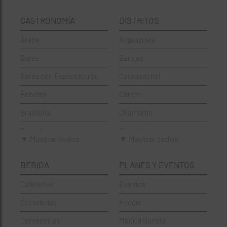
GASTRONOMÍA
DISTRITOS
Árabe
Arganzuela
Bares
Barajas
Bares con Espectáculos
Carabanchel
Bebidas
Centro
Brasileña
Chamartín
Brunch
Chamberí
▼ Mostrar todos
▼ Mostrar todos
Cafeterías
Ciudad Lineal
BEBIDA
PLANES Y EVENTOS
Cervecerías
Fuencarral-El Pardo
Cafeterias
Eventos
Chinos
Hortaleza
Coctelerías
Foodie
Coctelerías
La Latina
Cervecerias
Madrid Barista
Española
Moncloa-Aravaca