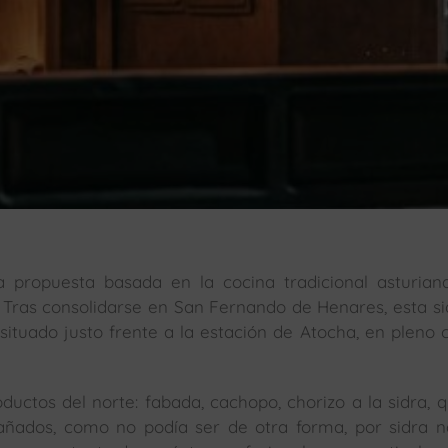
ropuesta basada en la cocina tradicional asturiana
 Tras consolidarse en San Fernando de Henares, esta si
 situado justo frente a la estación de Atocha, en pleno 
oductos del norte: fabada, cachopo, chorizo a la sidra, 
ñados, como no podía ser de otra forma, por sidra n