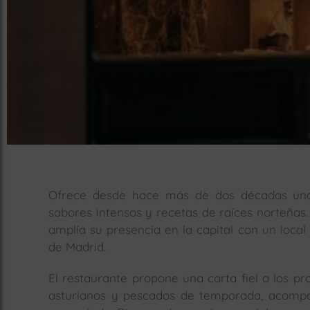
Ofrece desde hace más de dos décadas una p
sabores intensos y recetas de raíces norteñas.
amplía su presencia en la capital con un local
de Madrid.
El restaurante propone una carta fiel a los pr
asturianos y pescados de temporada, acompa