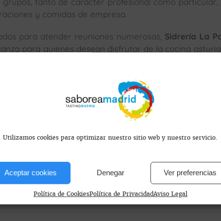
grupos, tanto de carácter profesional como particular,
braciones y comidas de empresa.
ados para atender reuniones numerosas,
Sidrería La 
ianza para quienes desean disfrutar de la cocina asturi
s encontramos?
Utilizamos cookies para optimizar nuestro sitio web y nuestro servicio.
HA
Aceptar cookies
Denegar
Ver preferencias
España
Política de Cookies
Política de Privacidad
Aviso Legal