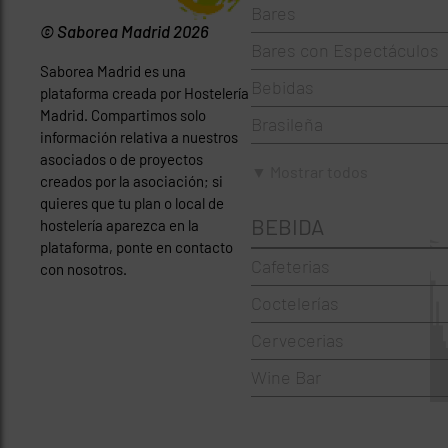
Bares
© Saborea Madrid 2026
Bares con Espectáculos
Saborea Madrid es una
Bebidas
plataforma creada por Hostelería
Madrid. Compartimos solo
Brasileña
información relativa a nuestros
asociados o de proyectos
Brunch
▼ Mostrar todos
creados por la asociación; si
Cafeterías
quieres que tu plan o local de
BEBIDA
hostelería aparezca en la
Cervecerías
plataforma, ponte en contacto
Cafeterias
con nosotros.
Chinos
Coctelerías
Coctelerías
Cervecerias
Española
Wine Bar
Francesa
Griegos