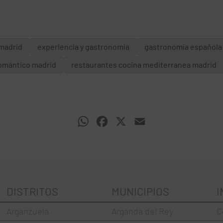
madrid
experiencia y gastronomía
gastronomía española
omántico madrid
restaurantes cocina mediterranea madrid
WhatsApp
Facebook
X
Email
DISTRITOS
MUNICIPIOS
I
Arganzuela
Arganda del Rey
C