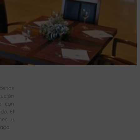
 cenas
cución
ta con
do. El
nes y
zada.