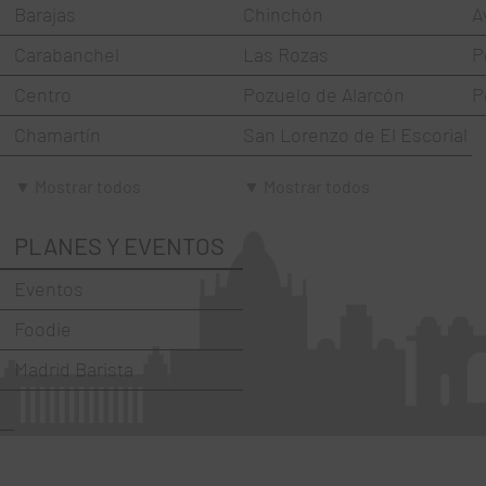
Barajas
Chinchón
A
Carabanchel
Las Rozas
P
Centro
Pozuelo de Alarcón
P
Chamartín
San Lorenzo de El Escorial
Chamberí
Torrejón de Ardoz
▼ Mostrar todos
▼ Mostrar todos
Ciudad Lineal
Villaviciosa de Odón
PLANES Y EVENTOS
Fuencarral-El Pardo
Eventos
Hortaleza
Foodie
La Latina
Madrid Barista
Moncloa-Aravaca
Moratalaz
Puente de Vallecas