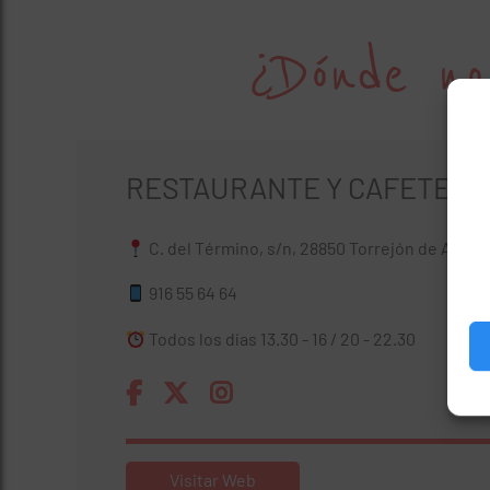
¿Dónde no
RESTAURANTE Y CAFETERÍA
C. del Término, s/n, 28850 Torrejón de Ardoz
916 55 64 64
Todos los días 13.30 - 16 / 20 - 22.30
Visitar Web