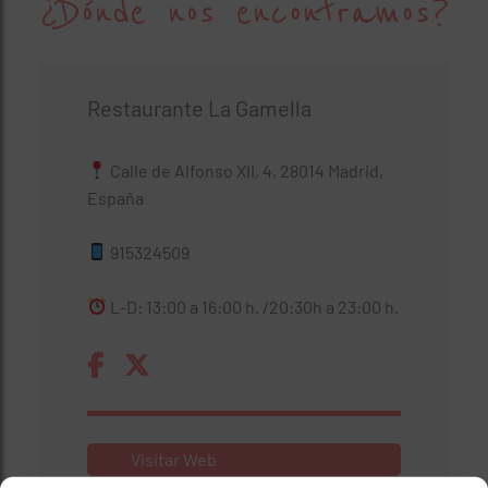
¿Dónde nos encontramos?
Restaurante La Gamella
Calle de Alfonso XII, 4, 28014 Madrid,
España
915324509
L-D: 13:00 a 16:00 h. /20:30h a 23:00 h.
Visitar Web