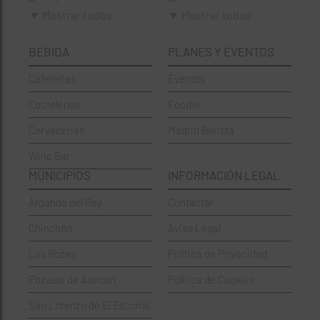
Brunch
Chamberí
▼ Mostrar todos
▼ Mostrar todos
Cafeterías
Ciudad Lineal
BEBIDA
PLANES Y EVENTOS
Cervecerías
Fuencarral-El Pardo
Cafeterias
Eventos
Chinos
Hortaleza
Coctelerías
Foodie
Coctelerías
La Latina
Cervecerias
Madrid Barista
Española
Moncloa-Aravaca
Wine Bar
Francesa
Moratalaz
MUNICIPIOS
INFORMACIÓN LEGAL
Griegos
Puente de Vallecas
Arganda del Rey
Contactar
Hamburgueserías
Retiro
Chinchón
Aviso Legal
Italianos
Salamanca
Las Rozas
Política de Privacidad
Mexicanos
San Blas-Canillejas
Pozuelo de Alarcón
Política de Cookies
Pastelerías
Tetuán
San Lorenzo de El Escorial
Peruano
Usera