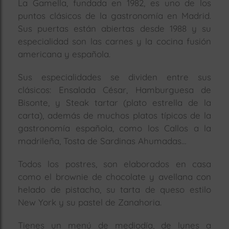
La Gamella, fundada en 1982, es uno de los
puntos clásicos de la gastronomía en Madrid.
rías
s
Sus puertas están abiertas desde 1988 y su
especialidad son las carnes y la cocina fusión
to
a
americana y española.
rías
Sus especialidades se dividen entre sus
clásicos: Ensalada César, Hamburguesa de
ías
ías
Bisonte, y Steak tartar (plato estrella de la
carta), además de muchos platos típicos de la
nos
gastronomía española, como los Callos a la
madrileña, Tosta de Sardinas Ahumadas…
a
Todos los postres, son elaborados en casa
como el brownie de chocolate y avellana con
helado de pistacho, su tarta de queso estilo
a
New York y su pastel de Zanahoria.
Tienes un menú de mediodía, de lunes a