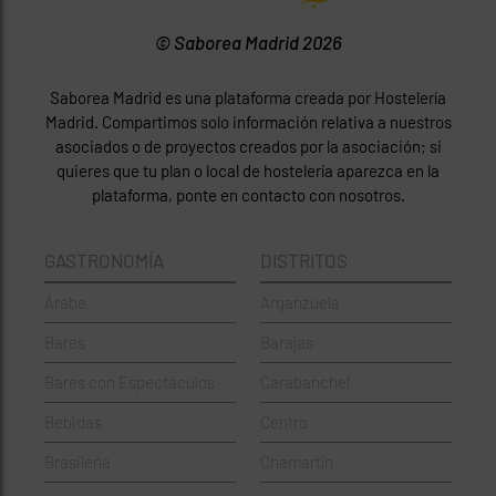
© Saborea Madrid 2026
Saborea Madrid es una plataforma creada por Hostelería
Madrid. Compartimos solo información relativa a nuestros
asociados o de proyectos creados por la asociación; si
quieres que tu plan o local de hostelería aparezca en la
plataforma, ponte en contacto con nosotros.
GASTRONOMÍA
DISTRITOS
Árabe
Arganzuela
Bares
Barajas
Bares con Espectáculos
Carabanchel
Bebidas
Centro
Brasileña
Chamartín