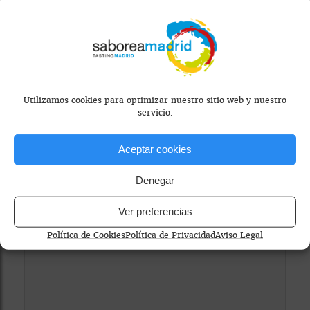
Utilizamos cookies para optimizar nuestro sitio web y nuestro
servicio.
Aceptar cookies
Mapa bloqueado por configuración de
Denegar
privacidad
Para ver el mapa, por favor acepta las
Ver preferencias
cookies de marketing
en el banner de
Política de Cookies
Política de Privacidad
Aviso Legal
consentimiento.