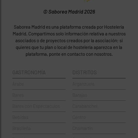
© Saborea Madrid 2026
Saborea Madrid es una plataforma creada por Hostelería
Madrid. Compartimos solo información relativa a nuestros
asociados o de proyectos creados por la asociación; si
quieres que tu plan o local de hostelería aparezca en la
plataforma, ponte en contacto con nosotros.
GASTRONOMÍA
DISTRITOS
Árabe
Arganzuela
Bares
Barajas
Bares con Espectáculos
Carabanchel
Bebidas
Centro
Brasileña
Chamartín