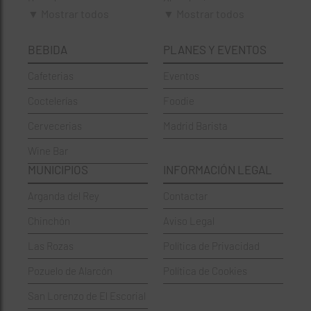
Brunch
Chamberí
▼ Mostrar todos
▼ Mostrar todos
Cafeterías
Ciudad Lineal
BEBIDA
PLANES Y EVENTOS
Cervecerías
Fuencarral-El Pardo
Cafeterias
Eventos
Chinos
Hortaleza
Coctelerías
Foodie
Coctelerías
La Latina
Cervecerias
Madrid Barista
Española
Moncloa-Aravaca
Wine Bar
Francesa
Moratalaz
MUNICIPIOS
INFORMACIÓN LEGAL
Griegos
Puente de Vallecas
Arganda del Rey
Contactar
Hamburgueserías
Retiro
Chinchón
Aviso Legal
Italianos
Salamanca
Las Rozas
Política de Privacidad
Mexicanos
San Blas-Canillejas
Pozuelo de Alarcón
Política de Cookies
Pastelerías
Tetuán
San Lorenzo de El Escorial
Peruano
Usera