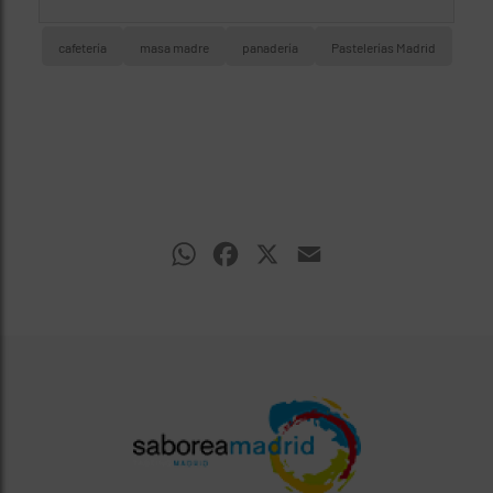
cafetería
masa madre
panadería
Pastelerías Madrid
WhatsApp
Facebook
X
Email