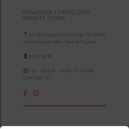
PANADERÍA Y PASTELERÍA
BENDITA TIERRA
Av. del Príncipe de Asturias, 141, 28670
Villaviciosa de Odón, Madrid, España
911 62 03 76
Lun - Vie 8.30 - 14.30 / 17 - 20 Sáb -
Dom 9.30 - 15