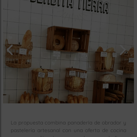
rías
s
to
a
rías
ías
ías
nos
a
a
La propuesta combina panadería de obrador y
pastelería artesanal con una oferta de cocina