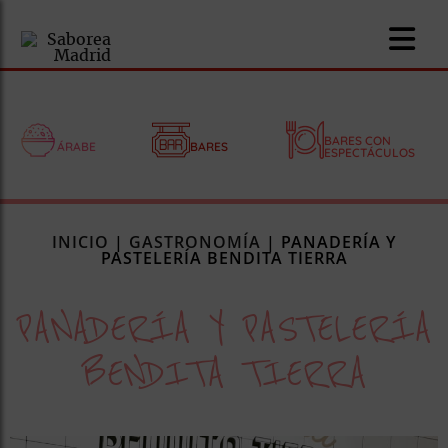
BARES CON
ÁRABE
BARES
ESPECTÁCULOS
nomía
INICIO
|
GASTRONOMÍA
|
PANADERÍA Y
omía
PASTELERÍA BENDITA TIERRA
PANADERÍA Y PASTELERÍA
os
ueserías
BENDITA TIERRA
as
pios
s