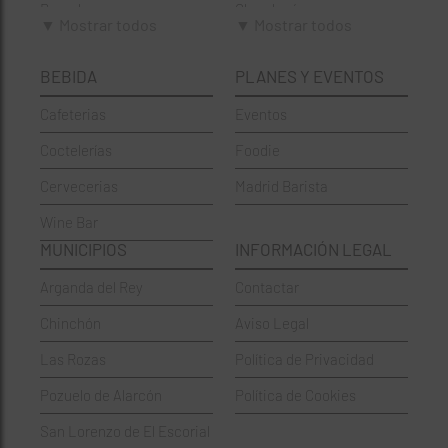
Brunch
Chamberí
▼ Mostrar todos
▼ Mostrar todos
Cafeterías
Ciudad Lineal
BEBIDA
PLANES Y EVENTOS
Cervecerías
Fuencarral-El Pardo
Cafeterias
Eventos
Chinos
Hortaleza
Coctelerías
Foodie
Coctelerías
La Latina
Cervecerias
Madrid Barista
Española
Moncloa-Aravaca
Wine Bar
Francesa
Moratalaz
MUNICIPIOS
INFORMACIÓN LEGAL
Griegos
Puente de Vallecas
Arganda del Rey
Contactar
Hamburgueserías
Retiro
Chinchón
Aviso Legal
Italianos
Salamanca
Las Rozas
Política de Privacidad
Mexicanos
San Blas-Canillejas
Pozuelo de Alarcón
Política de Cookies
Pastelerías
Tetuán
San Lorenzo de El Escorial
Peruano
Usera