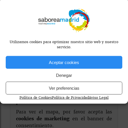
Reservar
Visitar Web
Utilizamos cookies para optimizar nuestro sitio web y nuestro
servicio.
Aceptar cookies
Denegar
Ver preferencias
Mapa bloqueado por configuración de
Política de Cookies
Política de Privacidad
Aviso Legal
privacidad
Para ver el mapa, por favor acepta las
cookies de marketing
en el banner de
consentimiento.