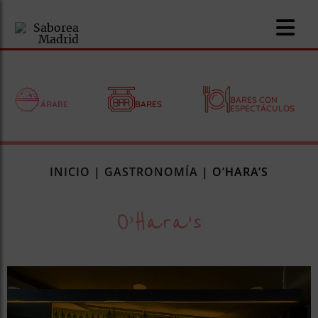
BARES CON
ÁRABE
BARES
ESPECTÁCULOS
nomía
INICIO
|
GASTRONOMÍA
|
O’HARA’S
omía
O’Hara’s
os
ueserías
as
pios
s