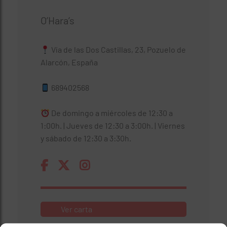
O’Hara’s
Vía de las Dos Castillas, 23, Pozuelo de
Alarcón, España
689402568
De domingo a miércoles de 12:30 a
1:00h. | Jueves de 12:30 a 3:00h. | Viernes
y sábado de 12:30 a 3:30h.
Ver carta