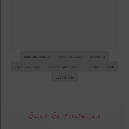
bares de cócteles
cata de cerveza
cervecería
coctelería lounge
cocteles artesanales
irlandés
pub
pub irlandés
Guías Gastronómicas