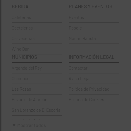
BEBIDA
PLANES Y EVENTOS
Cervecerías
Fuencarral-El Pardo
Cafeterias
Eventos
Chinos
Hortaleza
Coctelerías
Foodie
Coctelerías
La Latina
Cervecerias
Madrid Barista
Española
Moncloa-Aravaca
Wine Bar
Francesa
Moratalaz
MUNICIPIOS
INFORMACIÓN LEGAL
Griegos
Puente de Vallecas
Arganda del Rey
Contactar
Hamburgueserías
Retiro
Chinchón
Aviso Legal
Italianos
Salamanca
Las Rozas
Política de Privacidad
Mexicanos
San Blas-Canillejas
Pozuelo de Alarcón
Política de Cookies
Pastelerías
Tetuán
San Lorenzo de El Escorial
Peruano
Usera
Torrejón de Ardoz
Pizzerías
Vicálvaro
▼ Mostrar todos
Villaviciosa de Odón