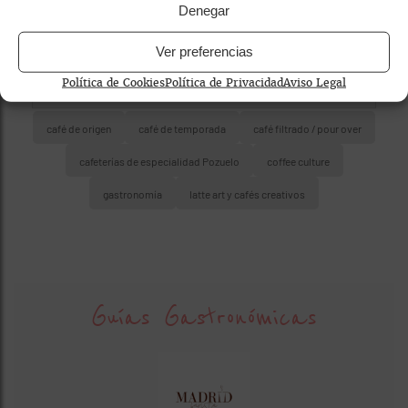
Denegar
Ver preferencias
Política de Cookies
Política de Privacidad
Aviso Legal
café de origen
café de temporada
café filtrado / pour over
cafeterías de especialidad Pozuelo
coffee culture
gastronomía
latte art y cafés creativos
Guías Gastronómicas