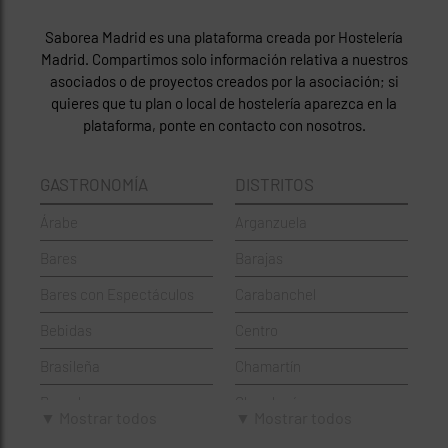
Saborea Madrid es una plataforma creada por Hostelería
Madrid. Compartimos solo información relativa a nuestros
asociados o de proyectos creados por la asociación; si
quieres que tu plan o local de hostelería aparezca en la
plataforma, ponte en contacto con nosotros.
GASTRONOMÍA
DISTRITOS
Árabe
Arganzuela
Bares
Barajas
Bares con Espectáculos
Carabanchel
Bebidas
Centro
Brasileña
Chamartín
Brunch
Chamberí
▼ Mostrar todos
▼ Mostrar todos
Cafeterías
Ciudad Lineal