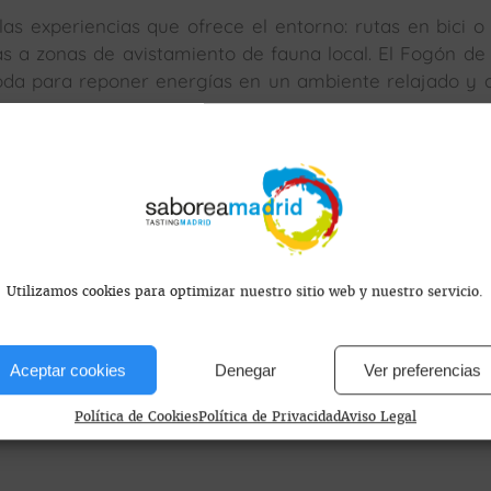
s experiencias que ofrece el entorno: rutas en bici o 
tas a zonas de avistamiento de fauna local. El Fogón de 
da para reponer energías en un ambiente relajado y a
s encontramos?
Utilizamos cookies para optimizar nuestro sitio web y nuestro servicio.
Aceptar cookies
Denegar
Ver preferencias
 del Lozoya, Madrid
Política de Cookies
Política de Privacidad
Aviso Legal