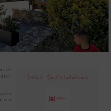
ute de
Guías Gastronómicas
 estar
ada en
a con