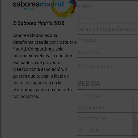
Árabe
Bares
© Saborea Madrid 2026
Bares con Espectáculos
Saborea Madrid es una
Bebidas
plataforma creada por Hostelería
Madrid. Compartimos solo
Brasileña
información relativa a nuestros
asociados o de proyectos
Brunch
▼ Mostrar todos
creados por la asociación; si
Cafeterías
quieres que tu plan o local de
BEBIDA
hostelería aparezca en la
Cervecerías
plataforma, ponte en contacto
Cafeterias
con nosotros.
Chinos
Coctelerías
Coctelerías
Cervecerias
Española
Wine Bar
Francesa