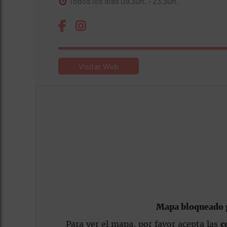
Todos los días 09.30h. - 23.30h.
Visitar Web
Mapa bloqueado p
Para ver el mapa, por favor acepta las
c