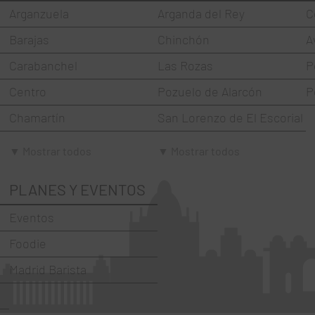
Arganzuela
Arganda del Rey
C
Barajas
Chinchón
A
Carabanchel
Las Rozas
P
Centro
Pozuelo de Alarcón
P
Chamartín
San Lorenzo de El Escorial
Chamberí
Torrejón de Ardoz
▼ Mostrar todos
▼ Mostrar todos
Ciudad Lineal
Villaviciosa de Odón
PLANES Y EVENTOS
Fuencarral-El Pardo
Eventos
Hortaleza
Foodie
La Latina
Madrid Barista
Moncloa-Aravaca
Moratalaz