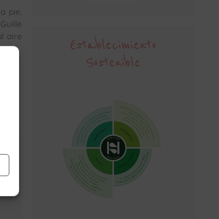
a pie,
Guille
l aire
Establecimiento
Sostenible