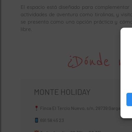
El espacio está diseñado para complementar la
actividades de aventura como tirolinas, y visi
se presenta como una opción práctica y cómo
libre.
¿Dónde no
MONTE HOLIDAY
Finca El Tercio Nuevo, s/n, 28739 Gargantilla
691 58 45 23