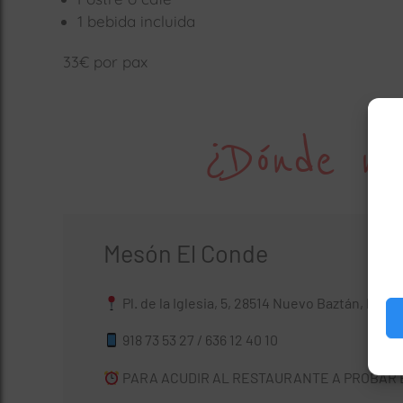
1 bebida incluida
33€ por pax
¿Dónde no
Mesón El Conde
Pl. de la Iglesia, 5, 28514 Nuevo Baztán, Madr
918 73 53 27 / 636 12 40 10
PARA ACUDIR AL RESTAURANTE A PROBAR 