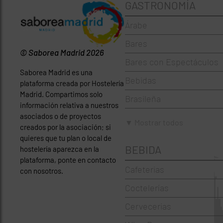
GASTRONOMÍA
Árabe
Bares
© Saborea Madrid 2026
Bares con Espectáculos
Saborea Madrid es una
Bebidas
plataforma creada por Hostelería
Madrid. Compartimos solo
Brasileña
información relativa a nuestros
asociados o de proyectos
Brunch
▼ Mostrar todos
creados por la asociación; si
Cafeterías
quieres que tu plan o local de
BEBIDA
hostelería aparezca en la
Cervecerías
plataforma, ponte en contacto
Cafeterias
con nosotros.
Chinos
Coctelerías
Coctelerías
Cervecerias
Española