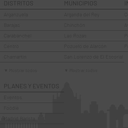
DISTRITOS
MUNICIPIOS
I
Arganzuela
Arganda del Rey
C
Barajas
Chinchón
A
Carabanchel
Las Rozas
P
Centro
Pozuelo de Alarcón
P
Chamartín
San Lorenzo de El Escorial
Chamberí
Torrejón de Ardoz
▼ Mostrar todos
▼ Mostrar todos
Ciudad Lineal
Villaviciosa de Odón
PLANES Y EVENTOS
Fuencarral-El Pardo
Eventos
Hortaleza
Foodie
La Latina
Madrid Barista
Moncloa-Aravaca