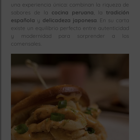
una experiencia única: combinan la riqueza de
rías
sabores de la
cocina peruana
, la
tradición
s
española
y
delicadeza japonesa
. En su carta
to
existe un equilibrio perfecto entre autenticidad
a
y modernidad para sorprender a los
rías
comensales.
ías
ías
nos
a
a