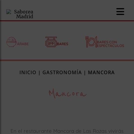
BARES CON
ÁRABE
BARES
ESPECTÁCULOS
nomía
INICIO
|
GASTRONOMÍA
|
MANCORA
omía
Mancora
os
ueserías
as
pios
En el restaurante Mancora de Las Rozas vivirás
s