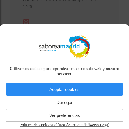
17:00
Visitar Web
Utilizamos cookies para optimizar nuestro sitio web y nuestro
servicio.
Aceptar cookies
Denegar
Ver preferencias
Mapa bloqueado por configuración de
Política de Cookies
Política de Privacidad
Aviso Legal