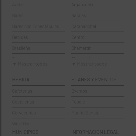
Árabe
Arganzuela
Bares
Barajas
Bares con Espectáculos
Carabanchel
Bebidas
Centro
Brasileña
Chamartín
Brunch
Chamberí
▼ Mostrar todos
▼ Mostrar todos
Cafeterías
Ciudad Lineal
BEBIDA
PLANES Y EVENTOS
Cervecerías
Fuencarral-El Pardo
Cafeterias
Eventos
Chinos
Hortaleza
Coctelerías
Foodie
Coctelerías
La Latina
Cervecerias
Madrid Barista
Española
Moncloa-Aravaca
Wine Bar
Francesa
Moratalaz
MUNICIPIOS
INFORMACIÓN LEGAL
Griegos
Puente de Vallecas