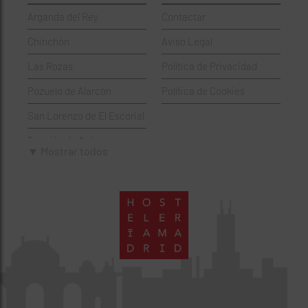
Arganda del Rey
Contactar
Hamburgueserías
Retiro
Chinchón
Aviso Legal
Italianos
Salamanca
Las Rozas
Política de Privacidad
Mexicanos
San Blas-Canillejas
Pozuelo de Alarcón
Política de Cookies
Pastelerías
Tetuán
San Lorenzo de El Escorial
Peruano
Usera
Torrejón de Ardoz
Pizzerías
Vicálvaro
▼ Mostrar todos
Villaviciosa de Odón
Sushi
Villa de Vallecas
Wine Bar
Villaverde