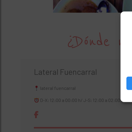
¿Dónde no
Lateral Fuencarral
lateral fuencarral
D-X: 12:00 a 00:00 h/ J-S: 12:00 a 02:00 h