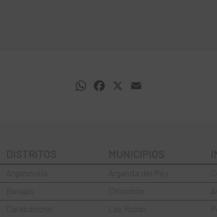
WhatsApp
Facebook
X
Email
DISTRITOS
MUNICIPIOS
I
Arganzuela
Arganda del Rey
C
Barajas
Chinchón
A
Carabanchel
Las Rozas
P