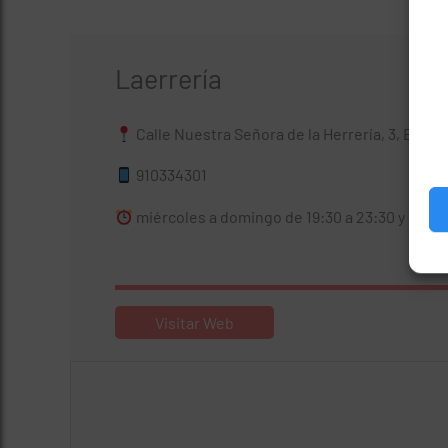
Laerrería
Calle Nuestra Señora de la Herrería, 3, El Esc
910334301
miércoles a domingo de 19:30 a 23:30 y sábad
Visitar Web