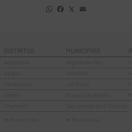
WhatsApp
Facebook
X
Email
DISTRITOS
MUNICIPIOS
I
Arganzuela
Arganda del Rey
C
Barajas
Chinchón
A
Carabanchel
Las Rozas
P
Centro
Pozuelo de Alarcón
P
Chamartín
San Lorenzo de El Escorial
Chamberí
Torrejón de Ardoz
▼ Mostrar todos
▼ Mostrar todos
Ciudad Lineal
Villaviciosa de Odón