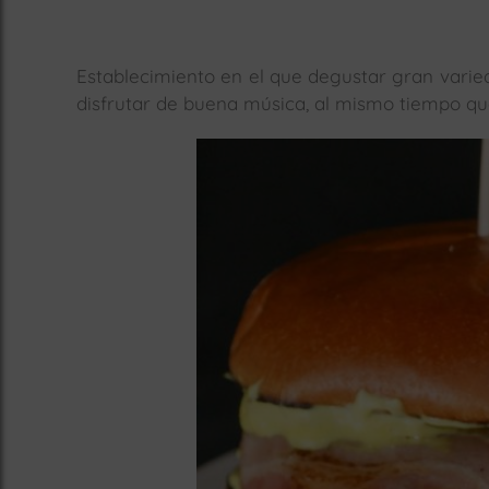
Establecimiento en el que degustar gran var
disfrutar de buena música, al mismo tiempo qu