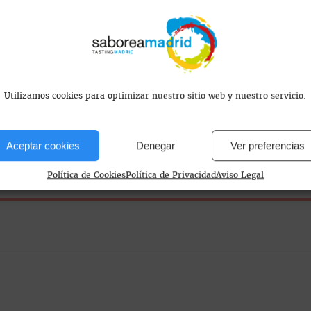
orial, España
Utilizamos cookies para optimizar nuestro sitio web y nuestro servicio.
Aceptar cookies
Denegar
Ver preferencias
os y domingos de 13:30 a 16:00
Política de Cookies
Política de Privacidad
Aviso Legal