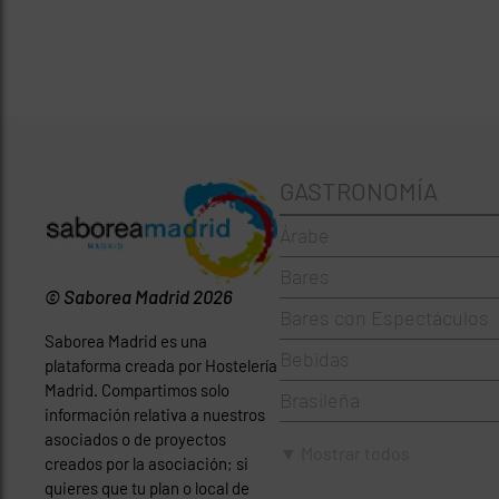
GASTRONOMÍA
Árabe
Bares
© Saborea Madrid 2026
Bares con Espectáculos
Saborea Madrid es una
Bebidas
plataforma creada por Hostelería
Madrid. Compartimos solo
Brasileña
información relativa a nuestros
asociados o de proyectos
Brunch
▼ Mostrar todos
creados por la asociación; si
Cafeterías
quieres que tu plan o local de