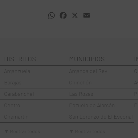
WhatsApp
Facebook
X
Email
DISTRITOS
MUNICIPIOS
I
Arganzuela
Arganda del Rey
C
Barajas
Chinchón
A
Carabanchel
Las Rozas
P
Centro
Pozuelo de Alarcón
P
Chamartín
San Lorenzo de El Escorial
Chamberí
Torrejón de Ardoz
▼ Mostrar todos
▼ Mostrar todos