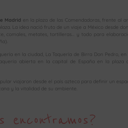
de Madrid
en la plaza de las Comendadoras, frente al a
aza. La idea nació fruto de un viaje a México desde do
e, comales, metates, tortilleras… y todo para elaborac
ña).
uería en la ciudad, La Taquería de Birra Don Pedro, en
aquería abierta en la capital de España en la plaza 
ular viajaron desde el país azteca para definir un espa
na y la vitalidad de su ambiente.
s encontramos?