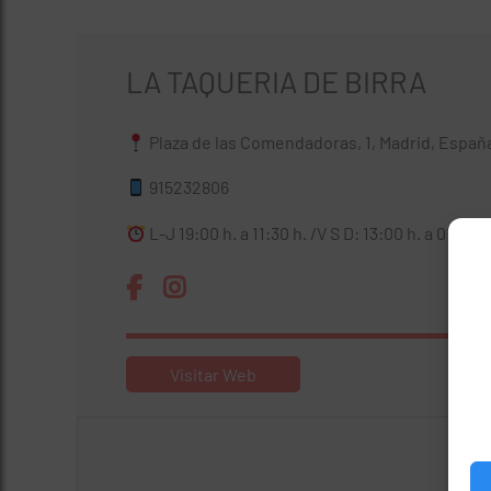
LA TAQUERIA DE BIRRA
Plaza de las Comendadoras, 1, Madrid, Españ
915232806
L-J 19:00 h. a 11:30 h. /V S D: 13:00 h. a 01:30 h
Visitar Web