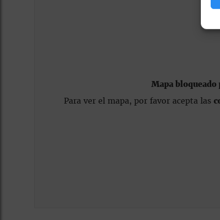
Mapa bloqueado p
Para ver el mapa, por favor acepta las
c