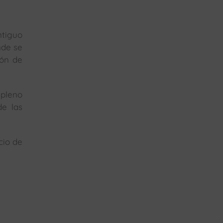
ntiguo
nde se
ión de
 pleno
de las
cio de