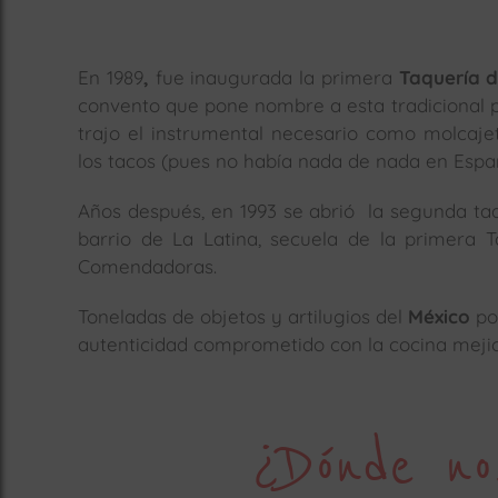
En 1989
,
fue inaugurada la primera
Taquería 
convento que pone nombre a esta tradicional pl
trajo el instrumental necesario como molcajet
los tacos (pues no había nada de nada en Espa
Años después, en 1993 se abrió la segunda taq
barrio de La Latina, secuela de la primera T
Comendadoras.
Toneladas de objetos y artilugios del
México
pop
autenticidad comprometido con la cocina mejica
¿Dónde no