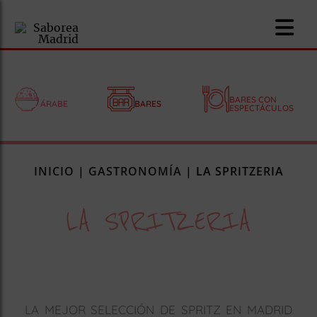
BARES CON
ÁRABE
BARES
ESPECTÁCULOS
nomía
INICIO
|
GASTRONOMÍA
|
LA SPRITZERIA
omía
LA SPRITZERIA
os
ueserías
as
pios
LA MEJOR SELECCIÓN DE SPRITZ EN MADRID
s