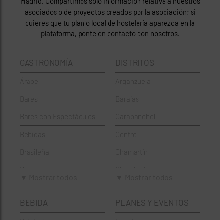
Madrid. Compartimos solo información relativa a nuestros
asociados o de proyectos creados por la asociación; si
quieres que tu plan o local de hostelería aparezca en la
plataforma, ponte en contacto con nosotros.
GASTRONOMÍA
DISTRITOS
Árabe
Arganzuela
Bares
Barajas
Bares con Espectáculos
Carabanchel
Bebidas
Centro
Brasileña
Chamartín
Brunch
Chamberí
▼ Mostrar todos
▼ Mostrar todos
Cafeterías
Ciudad Lineal
BEBIDA
PLANES Y EVENTOS
Cervecerías
Fuencarral-El Pardo