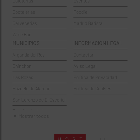
Cafeterias
Eventos
Chinos
Hortaleza
Coctelerías
Foodie
Coctelerías
La Latina
Cervecerias
Madrid Barista
Española
Moncloa-Aravaca
Wine Bar
Francesa
Moratalaz
MUNICIPIOS
INFORMACIÓN LEGAL
Griegos
Puente de Vallecas
Arganda del Rey
Contactar
Hamburgueserías
Retiro
Chinchón
Aviso Legal
Italianos
Salamanca
Las Rozas
Política de Privacidad
Mexicanos
San Blas-Canillejas
Pozuelo de Alarcón
Política de Cookies
Pastelerías
Tetuán
San Lorenzo de El Escorial
Peruano
Usera
Torrejón de Ardoz
Pizzerías
Vicálvaro
▼ Mostrar todos
Villaviciosa de Odón
Sushi
Villa de Vallecas
Wine Bar
Villaverde