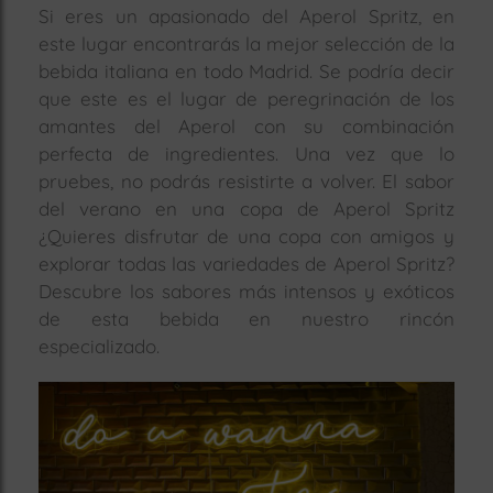
Si eres un apasionado del Aperol Spritz, en
rías
este lugar encontrarás la mejor selección de la
s
bebida italiana en todo Madrid. Se podría decir
to
que este es el lugar de peregrinación de los
a
amantes del Aperol con su combinación
rías
perfecta de ingredientes. Una vez que lo
pruebes, no podrás resistirte a volver. El sabor
ías
del verano en una copa de Aperol Spritz
ías
¿Quieres disfrutar de una copa con amigos y
nos
explorar todas las variedades de Aperol Spritz?
Descubre los sabores más intensos y exóticos
a
de esta bebida en nuestro rincón
especializado.
a