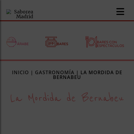
BARES CON
ÁRABE
BARES
ESPECTÁCULOS
nomía
INICIO
|
GASTRONOMÍA
|
LA MORDIDA DE
omía
BERNABEU
La Mordida de Bernabeu
os
ueserías
as
pios
s