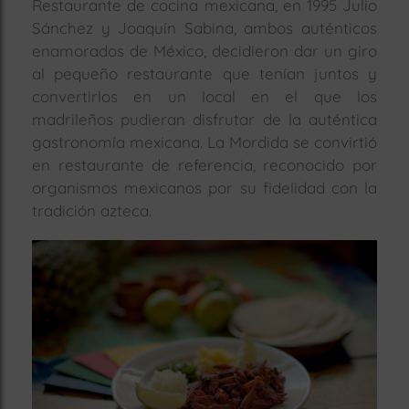
Restaurante de cocina mexicana, en 1995 Julio
Sánchez y Joaquín Sabina, ambos auténticos
rías
s
enamorados de México, decidieron dar un giro
al pequeño restaurante que tenían juntos y
to
a
convertirlos en un local en el que los
rías
madrileños pudieran disfrutar de la auténtica
gastronomía mexicana. La Mordida se convirtió
en restaurante de referencia, reconocido por
ías
ías
organismos mexicanos por su fidelidad con la
tradición azteca.
nos
a
a