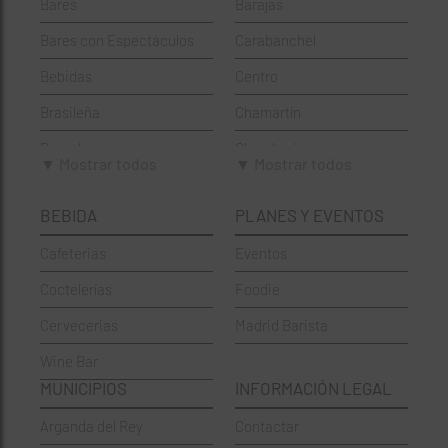
Bares
Barajas
Bares con Espectáculos
Carabanchel
Bebidas
Centro
Brasileña
Chamartín
Brunch
Chamberí
▼ Mostrar todos
▼ Mostrar todos
Cafeterías
Ciudad Lineal
BEBIDA
PLANES Y EVENTOS
Cervecerías
Fuencarral-El Pardo
Cafeterias
Eventos
Chinos
Hortaleza
Coctelerías
Foodie
Coctelerías
La Latina
Cervecerias
Madrid Barista
Española
Moncloa-Aravaca
Wine Bar
Francesa
Moratalaz
MUNICIPIOS
INFORMACIÓN LEGAL
Griegos
Puente de Vallecas
Arganda del Rey
Contactar
Hamburgueserías
Retiro