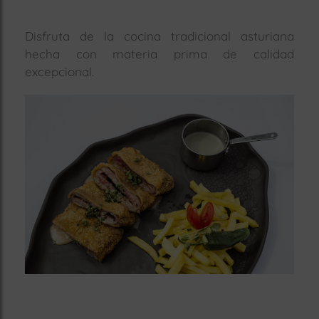
rías
s
Disfruta de la cocina tradicional asturiana
hecha con materia prima de calidad
to
a
excepcional.
rías
ías
ías
nos
a
a