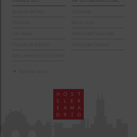
Griegos
Puente de Vallecas
Arganda del Rey
Contactar
Hamburgueserías
Retiro
Chinchón
Aviso Legal
Italianos
Salamanca
Las Rozas
Política de Privacidad
Mexicanos
San Blas-Canillejas
Pozuelo de Alarcón
Política de Cookies
Pastelerías
Tetuán
San Lorenzo de El Escorial
Peruano
Usera
Torrejón de Ardoz
Pizzerías
Vicálvaro
▼ Mostrar todos
Villaviciosa de Odón
Sushi
Villa de Vallecas
Wine Bar
Villaverde