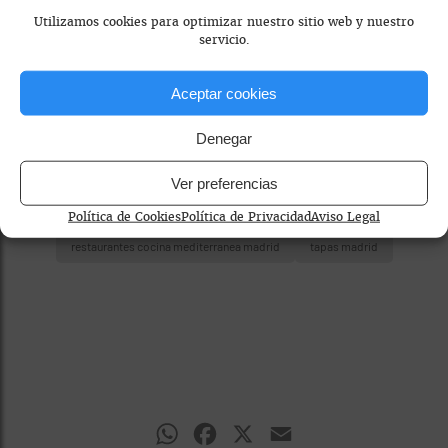
consentimiento.
Utilizamos cookies para optimizar nuestro sitio web y nuestro
servicio.
Aceptar cookies
Denegar
Ver preferencias
gastronomía española
restaurante informal madrid
Política de Cookies
Política de Privacidad
Aviso Legal
restaurantes cocina mediterranea madrid
tapas madrid
WhatsApp
Facebook
X
Email