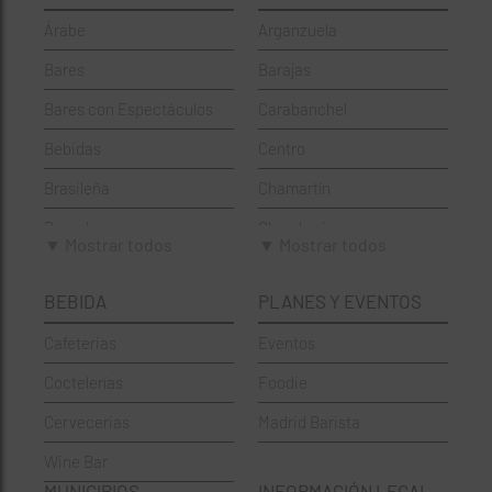
Árabe
Arganzuela
Bares
Barajas
Bares con Espectáculos
Carabanchel
Bebidas
Centro
Brasileña
Chamartín
Brunch
Chamberí
▼ Mostrar todos
▼ Mostrar todos
Cafeterías
Ciudad Lineal
BEBIDA
PLANES Y EVENTOS
Cervecerías
Fuencarral-El Pardo
Cafeterias
Eventos
Chinos
Hortaleza
Coctelerías
Foodie
Coctelerías
La Latina
Cervecerias
Madrid Barista
Española
Moncloa-Aravaca
Wine Bar
Francesa
Moratalaz
MUNICIPIOS
INFORMACIÓN LEGAL