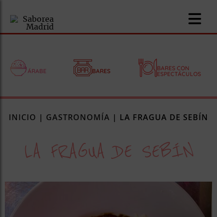
BARES CON
ÁRABE
BARES
ESPECTÁCULOS
nomía
INICIO
|
GASTRONOMÍA
|
LA FRAGUA DE SEBÍN
omía
LA FRAGUA DE SEBÍN
os
ueserías
as
pios
s