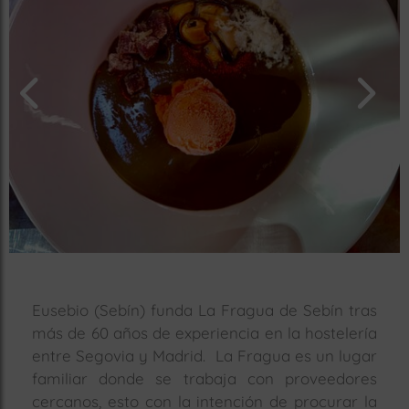
rías
s
to
a
rías
ías
ías
nos
a
Eusebio (Sebín) funda La Fragua de Sebín tras
más de 60 años de experiencia en la hostelería
a
entre Segovia y Madrid. La Fragua es un lugar
familiar donde se trabaja con proveedores
cercanos, esto con la intención de procurar la