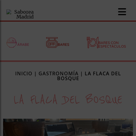
BARES CON
ÁRABE
BARES
ESPECTÁCULOS
nomía
INICIO
|
GASTRONOMÍA
|
LA FLACA DEL
omía
BOSQUE
LA FLACA DEL BOSQUE
os
ueserías
as
pios
s