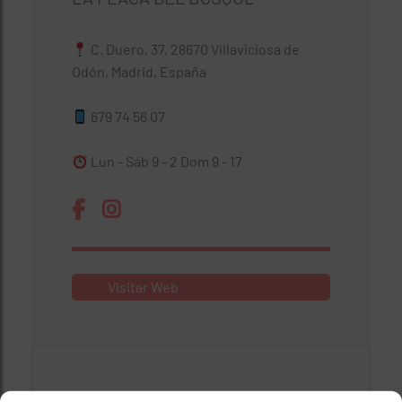
C. Duero, 37, 28670 Villaviciosa de
Odón, Madrid, España
679 74 56 07
Lun - Sáb 9 - 2 Dom 9 - 17
Visitar Web