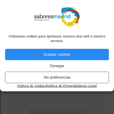
Mapa bloqueado por configuración de
Utilizamos cookies para optimizar nuestro sitio web y nuestro
servicio.
privacidad
Para ver el mapa, por favor acepta las
Aceptar cookies
cookies de marketing
en el banner de
consentimiento.
Denegar
Ver preferencias
Política de Cookies
Política de Privacidad
Aviso Legal