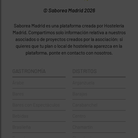
© Saborea Madrid 2026
Saborea Madrid es una plataforma creada por Hostelería
Madrid. Compartimos solo información relativa a nuestros
asociados o de proyectos creados por la asociación; si
quieres que tu plan o local de hostelería aparezca en la
plataforma, ponte en contacto con nosotros.
GASTRONOMÍA
DISTRITOS
Árabe
Arganzuela
Bares
Barajas
Bares con Espectáculos
Carabanchel
Bebidas
Centro
Brasileña
Chamartín