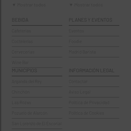
Brunch
Chamberí
▼ Mostrar todos
▼ Mostrar todos
Cafeterías
Ciudad Lineal
BEBIDA
PLANES Y EVENTOS
Cervecerías
Fuencarral-El Pardo
Cafeterias
Eventos
Chinos
Hortaleza
Coctelerías
Foodie
Coctelerías
La Latina
Cervecerias
Madrid Barista
Española
Moncloa-Aravaca
Wine Bar
Francesa
Moratalaz
MUNICIPIOS
INFORMACIÓN LEGAL
Griegos
Puente de Vallecas
Arganda del Rey
Contactar
Hamburgueserías
Retiro
Chinchón
Aviso Legal
Italianos
Salamanca
Las Rozas
Política de Privacidad
Mexicanos
San Blas-Canillejas
Pozuelo de Alarcón
Política de Cookies
Pastelerías
Tetuán
San Lorenzo de El Escorial
Peruano
Usera