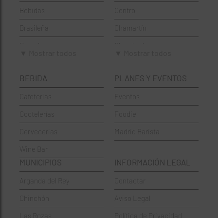
Bebidas
Centro
Brasileña
Chamartín
Brunch
Chamberí
▼ Mostrar todos
▼ Mostrar todos
Cafeterías
Ciudad Lineal
BEBIDA
PLANES Y EVENTOS
Cervecerías
Fuencarral-El Pardo
Cafeterias
Eventos
Chinos
Hortaleza
Coctelerías
Foodie
Coctelerías
La Latina
Cervecerias
Madrid Barista
Española
Moncloa-Aravaca
Wine Bar
Francesa
Moratalaz
MUNICIPIOS
INFORMACIÓN LEGAL
Griegos
Puente de Vallecas
Arganda del Rey
Contactar
Hamburgueserías
Retiro
Chinchón
Aviso Legal
Italianos
Salamanca
Las Rozas
Política de Privacidad