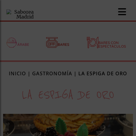
BARES CON
ÁRABE
BARES
ESPECTÁCULOS
nomía
INICIO
|
GASTRONOMÍA
|
LA ESPIGA DE ORO
omía
LA ESPIGA DE ORO
os
ueserías
as
pios
s