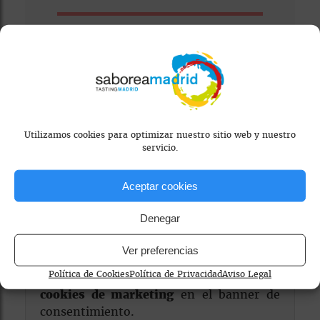
Visitar Web
Utilizamos cookies para optimizar nuestro sitio web y nuestro
servicio.
Aceptar cookies
Denegar
Mapa bloqueado por configuración de
Ver preferencias
privacidad
Política de Cookies
Política de Privacidad
Aviso Legal
Para ver el mapa, por favor acepta las
cookies de marketing
en el banner de
consentimiento.