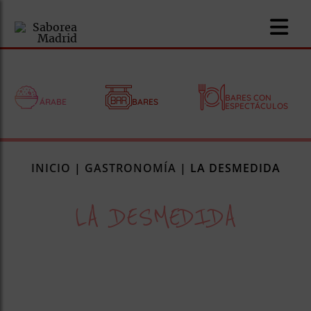
BARES CON
ÁRABE
BARES
ESPECTÁCULOS
nomía
INICIO
|
GASTRONOMÍA
|
LA DESMEDIDA
omía
LA DESMEDIDA
os
ueserías
as
pios
s