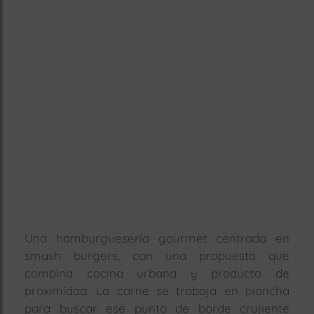
rías
s
to
a
rías
ías
ías
nos
a
Una hamburguesería gourmet centrada en
smash burgers, con una propuesta que
a
combina cocina urbana y producto de
proximidad. La carne se trabaja en plancha
para buscar ese punto de borde crujiente