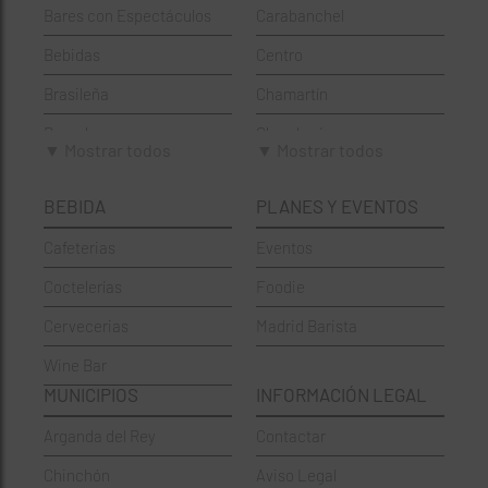
Bares con Espectáculos
Carabanchel
Bebidas
Centro
Brasileña
Chamartín
Brunch
Chamberí
▼ Mostrar todos
▼ Mostrar todos
Cafeterías
Ciudad Lineal
BEBIDA
PLANES Y EVENTOS
Cervecerías
Fuencarral-El Pardo
Cafeterias
Eventos
Chinos
Hortaleza
Coctelerías
Foodie
Coctelerías
La Latina
Cervecerias
Madrid Barista
Española
Moncloa-Aravaca
Wine Bar
Francesa
Moratalaz
MUNICIPIOS
INFORMACIÓN LEGAL
Griegos
Puente de Vallecas
Arganda del Rey
Contactar
Hamburgueserías
Retiro
Chinchón
Aviso Legal
Italianos
Salamanca