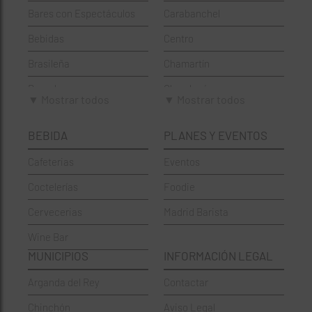
Bares con Espectáculos
Carabanchel
Bebidas
Centro
Brasileña
Chamartín
Brunch
Chamberí
▼ Mostrar todos
▼ Mostrar todos
Cafeterías
Ciudad Lineal
BEBIDA
PLANES Y EVENTOS
Cervecerías
Fuencarral-El Pardo
Cafeterias
Eventos
Chinos
Hortaleza
Coctelerías
Foodie
Coctelerías
La Latina
Cervecerias
Madrid Barista
Española
Moncloa-Aravaca
Wine Bar
Francesa
Moratalaz
MUNICIPIOS
INFORMACIÓN LEGAL
Griegos
Puente de Vallecas
Arganda del Rey
Contactar
Hamburgueserías
Retiro
Chinchón
Aviso Legal