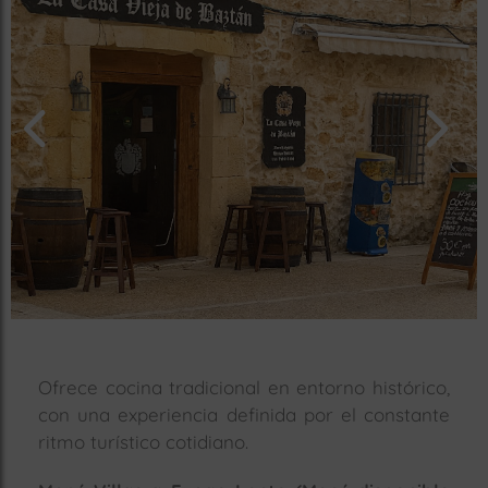
rías
s
to
a
rías
ías
ías
nos
a
Ofrece cocina tradicional en entorno histórico,
a
con una experiencia definida por el constante
ritmo turístico cotidiano.