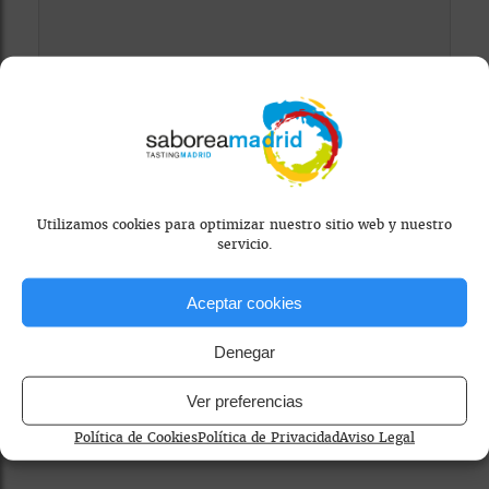
Mapa bloqueado por configuración de
privacidad
Para ver el mapa, por favor acepta las
cookies de marketing
en el banner de
consentimiento.
Utilizamos cookies para optimizar nuestro sitio web y nuestro
servicio.
Aceptar cookies
Denegar
Ver preferencias
cocido madrileño
platos de cuchara
Villas a Fuego Lento
Política de Cookies
Política de Privacidad
Aviso Legal