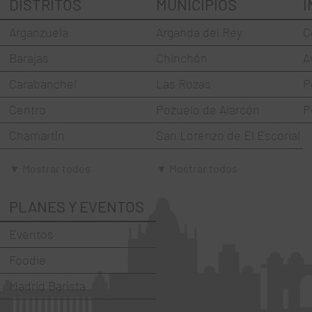
DISTRITOS
MUNICIPIOS
I
Arganzuela
Arganda del Rey
C
Barajas
Chinchón
A
Carabanchel
Las Rozas
P
Centro
Pozuelo de Alarcón
P
Chamartín
San Lorenzo de El Escorial
Chamberí
Torrejón de Ardoz
▼ Mostrar todos
▼ Mostrar todos
Ciudad Lineal
Villaviciosa de Odón
PLANES Y EVENTOS
Fuencarral-El Pardo
Eventos
Hortaleza
Foodie
La Latina
Madrid Barista
Moncloa-Aravaca