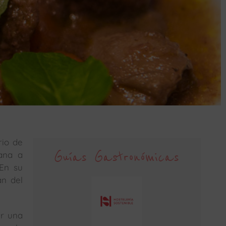
rio de
Guías Gastronómicas
ana a
 En su
an del
er una