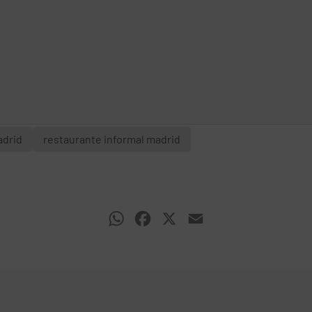
adrid
restaurante informal madrid
WhatsApp
Facebook
X
Email