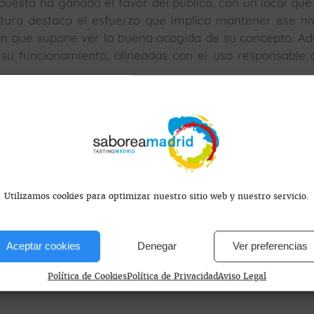
uesta ha ganado el favor del público, con un local que
ntura destaca el esfuerzo que implica mantener ese ni
ción que supone ver la buena acogida de su concepto. A
n su funcionamiento, alineadas con el uso responsable 
s encontramos?
Utilizamos cookies para optimizar nuestro sitio web y nuestro servicio.
Aceptar cookies
Denegar
Ver preferencias
id, España
Política de Cookies
Política de Privacidad
Aviso Legal