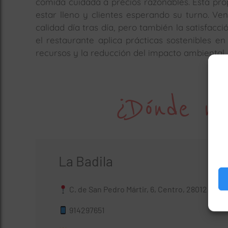
comida cuidada a precios razonables. Esta prop
estar lleno y clientes esperando su turno. Ve
calidad día tras día, pero también la satisfac
el restaurante aplica prácticas sostenibles e
recursos y la reducción del impacto ambiental.
¿Dónde no
La Badila
C. de San Pedro Mártir, 6, Centro, 28012 Madr
914297651