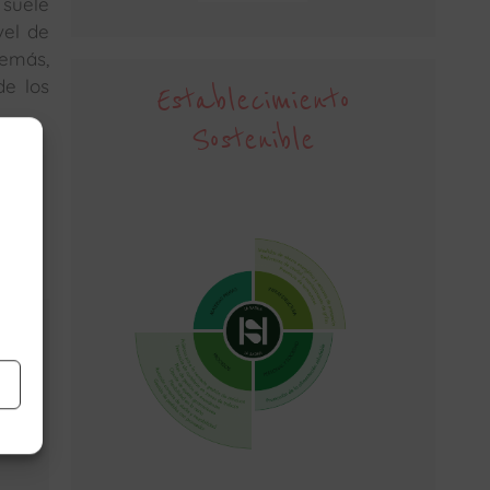
 suele
vel de
demás,
de los
Establecimiento
Sostenible