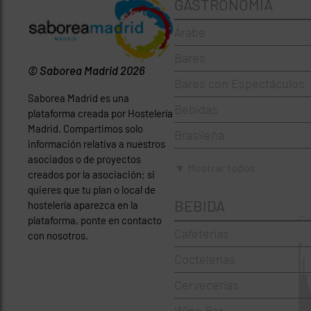
GASTRONOMÍA
Árabe
Bares
© Saborea Madrid 2026
Bares con Espectáculos
Saborea Madrid es una
Bebidas
plataforma creada por Hostelería
Madrid. Compartimos solo
Brasileña
información relativa a nuestros
asociados o de proyectos
Brunch
▼ Mostrar todos
creados por la asociación; si
Cafeterías
quieres que tu plan o local de
BEBIDA
hostelería aparezca en la
Cervecerías
plataforma, ponte en contacto
Cafeterias
con nosotros.
Chinos
Coctelerías
Coctelerías
Cervecerias
Española
Wine Bar