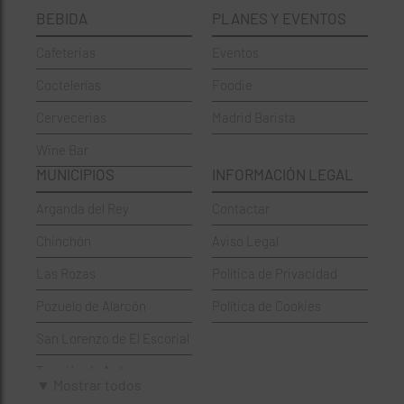
BEBIDA
PLANES Y EVENTOS
Cervecerías
Fuencarral-El Pardo
Cafeterias
Eventos
Chinos
Hortaleza
Coctelerías
Foodie
Coctelerías
La Latina
Cervecerias
Madrid Barista
Española
Moncloa-Aravaca
Wine Bar
Francesa
Moratalaz
MUNICIPIOS
INFORMACIÓN LEGAL
Griegos
Puente de Vallecas
Arganda del Rey
Contactar
Hamburgueserías
Retiro
Chinchón
Aviso Legal
Italianos
Salamanca
Las Rozas
Política de Privacidad
Mexicanos
San Blas-Canillejas
Pozuelo de Alarcón
Política de Cookies
Pastelerías
Tetuán
San Lorenzo de El Escorial
Peruano
Usera
Torrejón de Ardoz
Pizzerías
Vicálvaro
▼ Mostrar todos
Villaviciosa de Odón