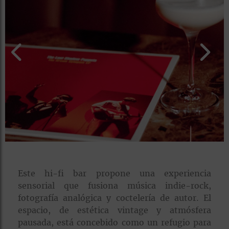
rías
s
to
a
rías
ías
ías
nos
a
Este hi-fi bar propone una experiencia
sensorial que fusiona música indie-rock,
a
fotografía analógica y coctelería de autor. El
espacio, de estética vintage y atmósfera
pausada, está concebido como un refugio para