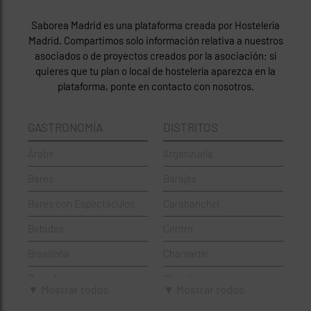
Saborea Madrid es una plataforma creada por Hostelería
Madrid. Compartimos solo información relativa a nuestros
asociados o de proyectos creados por la asociación; si
quieres que tu plan o local de hostelería aparezca en la
plataforma, ponte en contacto con nosotros.
GASTRONOMÍA
DISTRITOS
Árabe
Arganzuela
Bares
Barajas
Bares con Espectáculos
Carabanchel
Bebidas
Centro
Brasileña
Chamartín
Brunch
Chamberí
▼ Mostrar todos
▼ Mostrar todos
Cafeterías
Ciudad Lineal