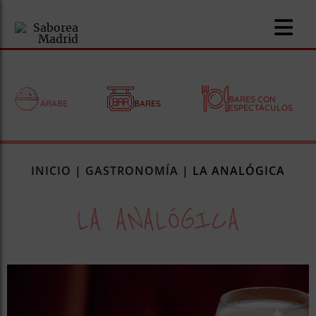
BARES CON
ÁRABE
BARES
ESPECTÁCULOS
nomía
INICIO
|
GASTRONOMÍA
|
LA ANALÓGICA
omía
LA ANALÓGICA
os
ueserías
as
pios
s