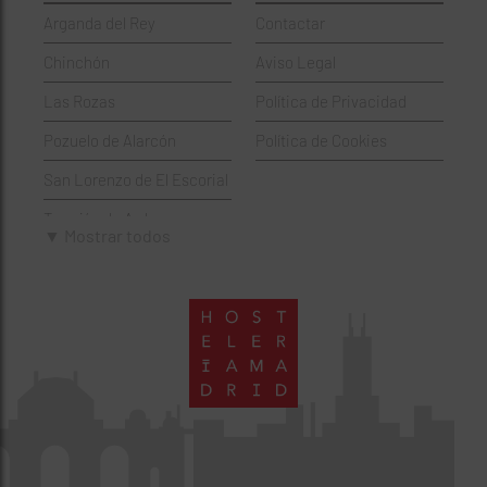
Arganda del Rey
Contactar
Hamburgueserías
Retiro
Chinchón
Aviso Legal
Italianos
Salamanca
Las Rozas
Política de Privacidad
Mexicanos
San Blas-Canillejas
Pozuelo de Alarcón
Política de Cookies
Pastelerías
Tetuán
San Lorenzo de El Escorial
Peruano
Usera
Torrejón de Ardoz
Pizzerías
Vicálvaro
▼ Mostrar todos
Villaviciosa de Odón
Sushi
Villa de Vallecas
Wine Bar
Villaverde