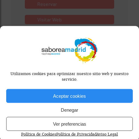
Reservar
Visitar Web
Utilizamos cookies para optimizar nuestro sitio web y nuestro
servicio.
Aceptar cookies
Mapa bloqueado por configuración de
privacidad
Denegar
Para ver el mapa, por favor acepta las
Ver preferencias
cookies de marketing
en el banner de
Política de Cookies
Política de Privacidad
Aviso Legal
consentimiento.