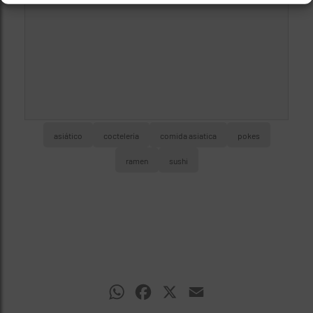
asiático
coctelería
comida asiatica
pokes
ramen
sushi
WhatsApp
Facebook
X
Email