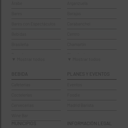
Árabe
Arganzuela
Bares
Barajas
Bares con Espectáculos
Carabanchel
Bebidas
Centro
Brasileña
Chamartín
Brunch
Chamberí
▼ Mostrar todos
▼ Mostrar todos
Cafeterías
Ciudad Lineal
BEBIDA
PLANES Y EVENTOS
Cervecerías
Fuencarral-El Pardo
Cafeterias
Eventos
Chinos
Hortaleza
Coctelerías
Foodie
Coctelerías
La Latina
Cervecerias
Madrid Barista
Española
Moncloa-Aravaca
Wine Bar
Francesa
Moratalaz
MUNICIPIOS
INFORMACIÓN LEGAL
Griegos
Puente de Vallecas