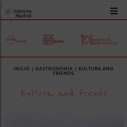
BARES CON
ÁRABE
BARES
ESPECTÁCULOS
nomía
INICIO
|
GASTRONOMÍA
|
KULTURA AND
omía
FRIENDS
Kultura and Friends
os
ueserías
as
pios
s