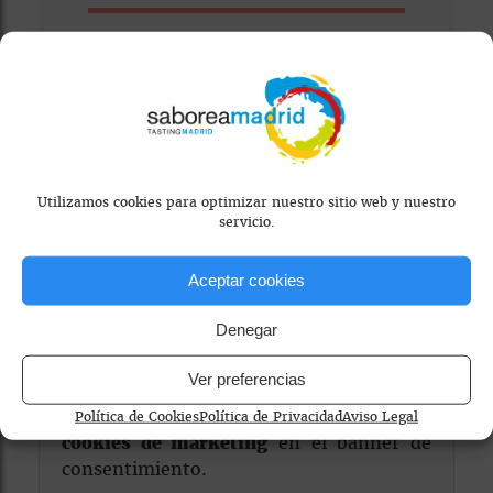
Visitar Web
Utilizamos cookies para optimizar nuestro sitio web y nuestro
servicio.
Aceptar cookies
Denegar
Mapa bloqueado por configuración de
privacidad
Ver preferencias
Para ver el mapa, por favor acepta las
Política de Cookies
Política de Privacidad
Aviso Legal
cookies de marketing
en el banner de
consentimiento.