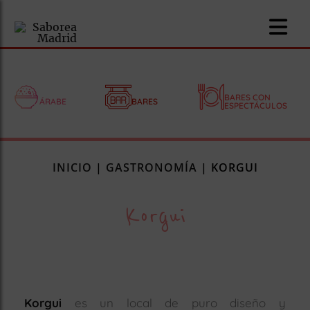
BARES CON
ÁRABE
BARES
ESPECTÁCULOS
nomía
INICIO
|
GASTRONOMÍA
|
KORGUI
omía
Korgui
os
ueserías
as
pios
Korgui
es un local de puro diseño y
s