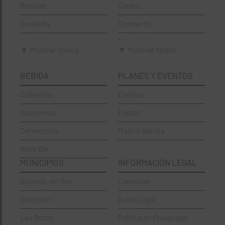
Bebidas
Centro
Brasileña
Chamartín
Brunch
Chamberí
▼ Mostrar todos
▼ Mostrar todos
Cafeterías
Ciudad Lineal
BEBIDA
PLANES Y EVENTOS
Cervecerías
Fuencarral-El Pardo
Cafeterias
Eventos
Chinos
Hortaleza
Coctelerías
Foodie
Coctelerías
La Latina
Cervecerias
Madrid Barista
Española
Moncloa-Aravaca
Wine Bar
Francesa
Moratalaz
MUNICIPIOS
INFORMACIÓN LEGAL
Griegos
Puente de Vallecas
Arganda del Rey
Contactar
Hamburgueserías
Retiro
Chinchón
Aviso Legal
Italianos
Salamanca
Las Rozas
Política de Privacidad
Mexicanos
San Blas-Canillejas