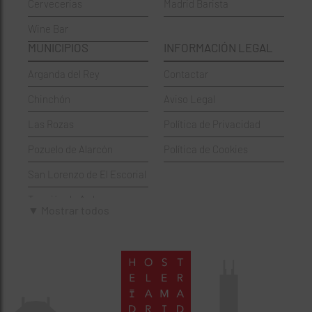
Cervecerias
Madrid Barista
Española
Moncloa-Aravaca
Wine Bar
Francesa
Moratalaz
MUNICIPIOS
INFORMACIÓN LEGAL
Griegos
Puente de Vallecas
Arganda del Rey
Contactar
Hamburgueserías
Retiro
Chinchón
Aviso Legal
Italianos
Salamanca
Las Rozas
Política de Privacidad
Mexicanos
San Blas-Canillejas
Pozuelo de Alarcón
Política de Cookies
Pastelerías
Tetuán
San Lorenzo de El Escorial
Peruano
Usera
Torrejón de Ardoz
Pizzerías
Vicálvaro
▼ Mostrar todos
Villaviciosa de Odón
Sushi
Villa de Vallecas
Wine Bar
Villaverde