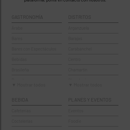
GASTRONOMÍA
DISTRITOS
Árabe
Arganzuela
Bares
Barajas
Bares con Espectáculos
Carabanchel
Bebidas
Centro
Brasileña
Chamartín
Brunch
Chamberí
▼ Mostrar todos
▼ Mostrar todos
Cafeterías
Ciudad Lineal
BEBIDA
PLANES Y EVENTOS
Cervecerías
Fuencarral-El Pardo
Cafeterias
Eventos
Chinos
Hortaleza
Coctelerías
Foodie
Coctelerías
La Latina