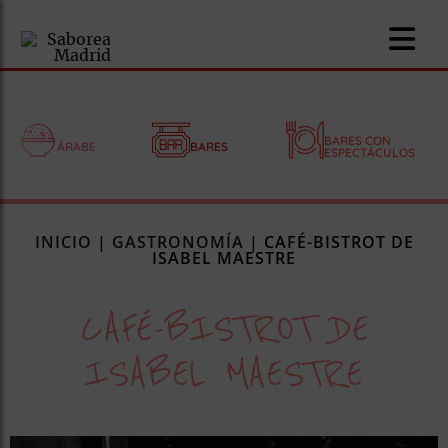
BARES CON
ÁRABE
BARES
ESPECTÁCULOS
nomía
INICIO
|
GASTRONOMÍA
|
CAFÉ-BISTROT DE
omía
ISABEL MAESTRE
CAFÉ-BISTROT DE
os
ueserías
ISABEL MAESTRE
as
pios
s