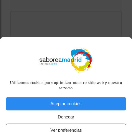
Mapa bloqueado por configuración de
privacidad
Utilizamos cookies para optimizar nuestro sitio web y nuestro
Para ver el mapa, por favor acepta las
servicio.
cookies de marketing
en el banner de
consentimiento.
Aceptar cookies
Denegar
Ver preferencias