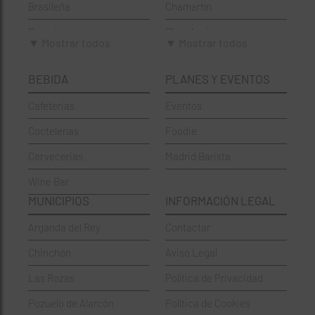
Brasileña
Chamartín
Brunch
Chamberí
▼ Mostrar todos
▼ Mostrar todos
Cafeterías
Ciudad Lineal
BEBIDA
PLANES Y EVENTOS
Cervecerías
Fuencarral-El Pardo
Cafeterias
Eventos
Chinos
Hortaleza
Coctelerías
Foodie
Coctelerías
La Latina
Cervecerias
Madrid Barista
Española
Moncloa-Aravaca
Wine Bar
Francesa
Moratalaz
MUNICIPIOS
INFORMACIÓN LEGAL
Griegos
Puente de Vallecas
Arganda del Rey
Contactar
Hamburgueserías
Retiro
Chinchón
Aviso Legal
Italianos
Salamanca
Las Rozas
Política de Privacidad
Mexicanos
San Blas-Canillejas
Pozuelo de Alarcón
Política de Cookies
Pastelerías
Tetuán