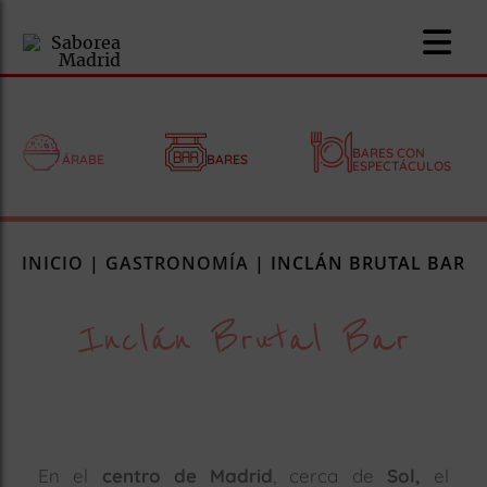
BARES CON
ÁRABE
BARES
ESPECTÁCULOS
nomía
INICIO
|
GASTRONOMÍA
|
INCLÁN BRUTAL BAR
omía
Inclán Brutal Bar
os
ueserías
as
pios
En el
centro de Madrid
, cerca de
Sol,
el
s