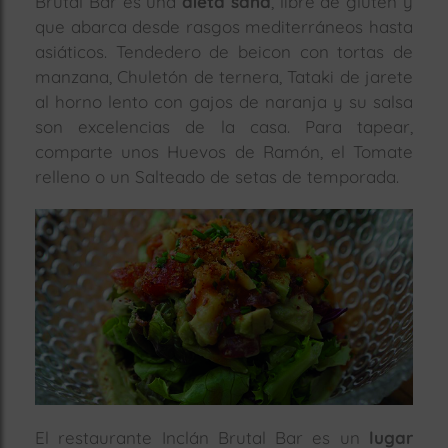
Brutal Bar es una
dieta sana
, libre de gluten y
que abarca desde rasgos mediterráneos hasta
asiáticos. Tendedero de beicon con tortas de
manzana, Chuletón de ternera, Tataki de jarete
al horno lento con gajos de naranja y su salsa
son excelencias de la casa. Para tapear,
comparte unos Huevos de Ramón, el Tomate
relleno o un Salteado de setas de temporada.
El restaurante Inclán Brutal Bar es un
lugar