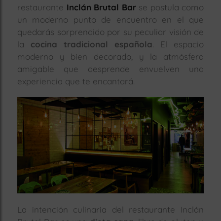
restaurante
Inclán Brutal Bar
se postula como
rías
un moderno punto de encuentro en el que
s
quedarás sorprendido por su peculiar visión de
to
la
cocina tradicional española
. El espacio
a
moderno y bien decorado, y la atmósfera
rías
amigable que desprende envuelven una
experiencia que te encantará.
ías
ías
nos
a
a
La intención culinaria del restaurante Inclán