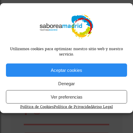
¿Dónde nos encontramos?
Inclán Brutal Bar
Utilizamos cookies para optimizar nuestro sitio web y nuestro
servicio.
C/ Álvarez de Gato, 4, Madrid
Aceptar cookies
910 23 80 38
Denegar
L-D 13:00 - 01:00
Ver preferencias
Política de Cookies
Política de Privacidad
Aviso Legal