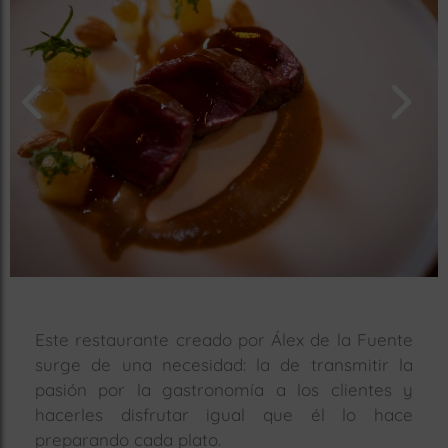
rías
s
to
a
rías
ías
ías
nos
a
Este restaurante creado por Álex de la Fuente
surge de una necesidad: la de transmitir la
a
pasión por la gastronomía a los clientes y
hacerles disfrutar igual que él lo hace
preparando cada plato.