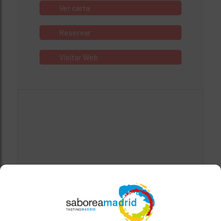
Ver carta
Reservar
Visitar Web
Mapa bloqueado por configuración de
privacidad
Para ver el mapa, por favor acepta las