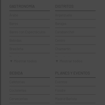
GASTRONOMÍA
DISTRITOS
Árabe
Arganzuela
Bares
Barajas
Bares con Espectáculos
Carabanchel
Bebidas
Centro
Brasileña
Chamartín
Brunch
Chamberí
▼ Mostrar todos
▼ Mostrar todos
Cafeterías
Ciudad Lineal
BEBIDA
PLANES Y EVENTOS
Cervecerías
Fuencarral-El Pardo
Cafeterias
Eventos
Chinos
Hortaleza
Coctelerías
Foodie
Coctelerías
La Latina
Cervecerias
Madrid Barista
Española
Moncloa-Aravaca