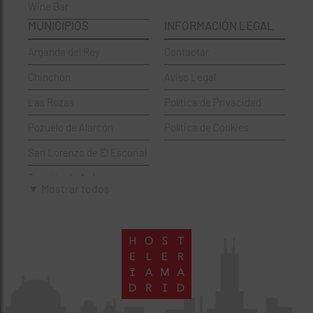
Wine Bar
Francesa
Moratalaz
MUNICIPIOS
INFORMACIÓN LEGAL
Griegos
Puente de Vallecas
Arganda del Rey
Contactar
Hamburgueserías
Retiro
Chinchón
Aviso Legal
Italianos
Salamanca
Las Rozas
Política de Privacidad
Mexicanos
San Blas-Canillejas
Pozuelo de Alarcón
Política de Cookies
Pastelerías
Tetuán
San Lorenzo de El Escorial
Peruano
Usera
Torrejón de Ardoz
Pizzerías
Vicálvaro
▼ Mostrar todos
Villaviciosa de Odón
Sushi
Villa de Vallecas
Wine Bar
Villaverde