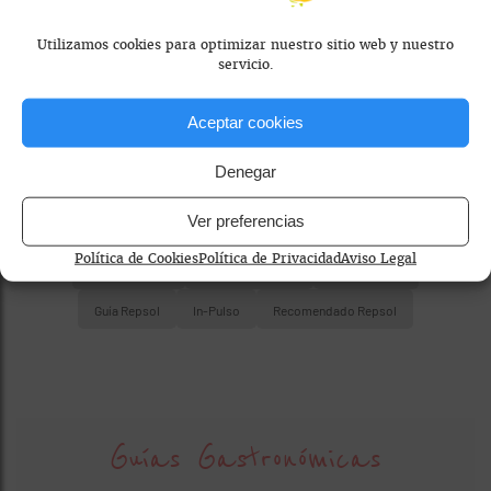
cookies de marketing
en el banner de
consentimiento.
Utilizamos cookies para optimizar nuestro sitio web y nuestro
servicio.
Aceptar cookies
Denegar
Ver preferencias
Política de Cookies
Política de Privacidad
Aviso Legal
Bib Gourmand
cocina madrileña
Guía Michelin
Guía Repsol
In-Pulso
Recomendado Repsol
Guías Gastronómicas