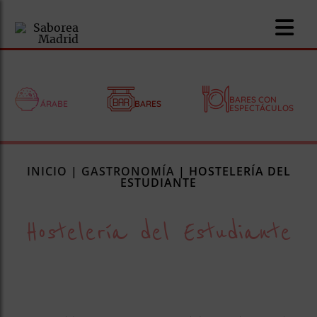
BARES CON
ÁRABE
BARES
ESPECTÁCULOS
nomía
INICIO
|
GASTRONOMÍA
|
HOSTELERÍA DEL
omía
ESTUDIANTE
Hostelería del Estudiante
os
ueserías
as
pios
s