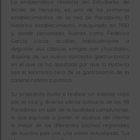
La emblemática Hostería del Estudiante de
Alcalá de Henares, es uno de los primeros
rías
s
establecimientos de la red de Paradores. El
histórico establecimiento, inaugurado en 1930
to
a
y donde personajes ilustres como Federico
rías
García Lorca acudían habitualmente a
degustar sus clásicas «migas con chocolate»,
dispone de un nuevo concepto gastronómico
ías
ías
en el que se ha apostado por que la Hostería
sea el kilómetro cero de la gastronomía de la
nos
cadena hotelera pública.
a
Su propuesta invita a realizar un intenso viaje
por la rica y diversa oferta culinaria de los 98
Paradores sin salir de la localidad complutense,
a
lo que equivale a poner al alcance del cliente
lo mejor de las diferentes cocinas regionales
de nuestro país con una visión actualizada. “La