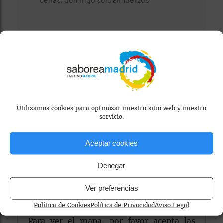
Visitar Web
Utilizamos cookies para optimizar nuestro sitio web y nuestro
servicio.
Aceptar cookies
Denegar
Ver preferencias
Mapa bloqueado por configuración de
privacidad
Política de Cookies
Política de Privacidad
Aviso Legal
Para ver el mapa, por favor acepta las