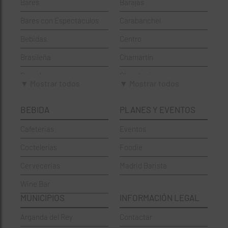
Bares
Barajas
Bares con Espectáculos
Carabanchel
Bebidas
Centro
Brasileña
Chamartín
Brunch
Chamberí
▼ Mostrar todos
▼ Mostrar todos
Cafeterías
Ciudad Lineal
BEBIDA
PLANES Y EVENTOS
Cervecerías
Fuencarral-El Pardo
Cafeterias
Eventos
Chinos
Hortaleza
Coctelerías
Foodie
Coctelerías
La Latina
Cervecerias
Madrid Barista
Española
Moncloa-Aravaca
Wine Bar
Francesa
Moratalaz
MUNICIPIOS
INFORMACIÓN LEGAL
Griegos
Puente de Vallecas
Arganda del Rey
Contactar
Hamburgueserías
Retiro