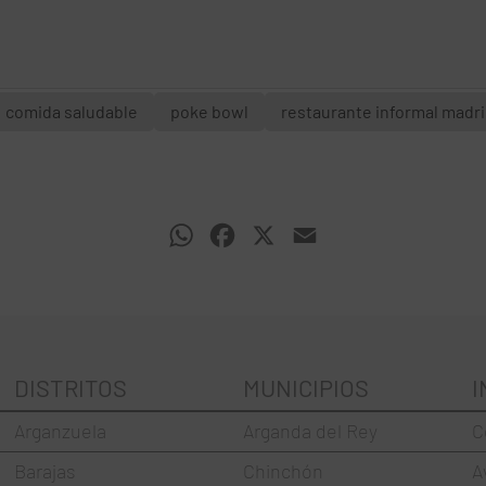
comida saludable
poke bowl
restaurante informal madr
WhatsApp
Facebook
X
Email
DISTRITOS
MUNICIPIOS
I
Arganzuela
Arganda del Rey
C
Barajas
Chinchón
A