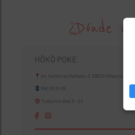
¿Dónde no
HŌKŌ POKE
Av. Gutiérrez Mellado, 3, 28670 Villaviciosa 
650 25 15 26
Todos los días 9 - 23