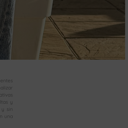
ientes
alizar
ativas
ltas y
 y sin
on una