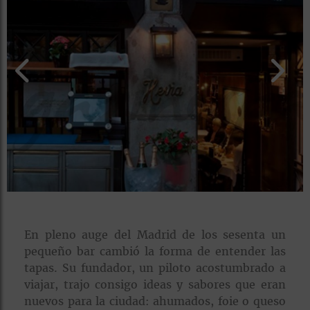
rías
s
to
a
rías
ías
ías
nos
a
En pleno auge del Madrid de los sesenta un
pequeño bar cambió la forma de entender las
a
tapas. Su fundador, un piloto acostumbrado a
viajar, trajo consigo ideas y sabores que eran
nuevos para la ciudad: ahumados, foie o queso