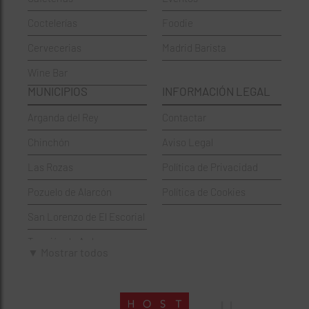
Chinos
Hortaleza
Coctelerías
Foodie
Coctelerías
La Latina
Cervecerias
Madrid Barista
Española
Moncloa-Aravaca
Wine Bar
Francesa
Moratalaz
MUNICIPIOS
INFORMACIÓN LEGAL
Griegos
Puente de Vallecas
Arganda del Rey
Contactar
Hamburgueserías
Retiro
Chinchón
Aviso Legal
Italianos
Salamanca
Las Rozas
Política de Privacidad
Mexicanos
San Blas-Canillejas
Pozuelo de Alarcón
Política de Cookies
Pastelerías
Tetuán
San Lorenzo de El Escorial
Peruano
Usera
Torrejón de Ardoz
Pizzerías
Vicálvaro
▼ Mostrar todos
Villaviciosa de Odón
Sushi
Villa de Vallecas
Wine Bar
Villaverde