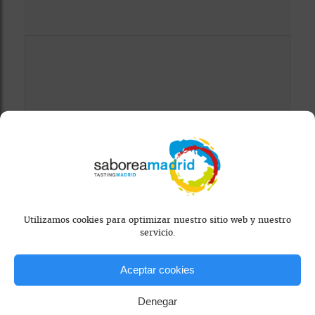
Mapa bloqueado por configuración de
privacidad
Para ver el mapa, por favor acepta las
Utilizamos cookies para optimizar nuestro sitio web y nuestro
servicio.
cookies de marketing
en el banner de
consentimiento.
Aceptar cookies
Denegar