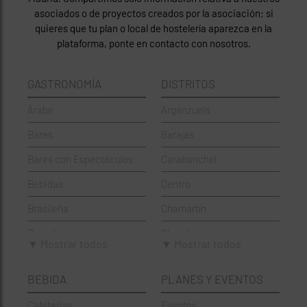
asociados o de proyectos creados por la asociación; si
quieres que tu plan o local de hostelería aparezca en la
plataforma, ponte en contacto con nosotros.
GASTRONOMÍA
DISTRITOS
Árabe
Arganzuela
Bares
Barajas
Bares con Espectáculos
Carabanchel
Bebidas
Centro
Brasileña
Chamartín
Brunch
Chamberí
▼ Mostrar todos
▼ Mostrar todos
Cafeterías
Ciudad Lineal
BEBIDA
PLANES Y EVENTOS
Cervecerías
Fuencarral-El Pardo
Cafeterias
Eventos