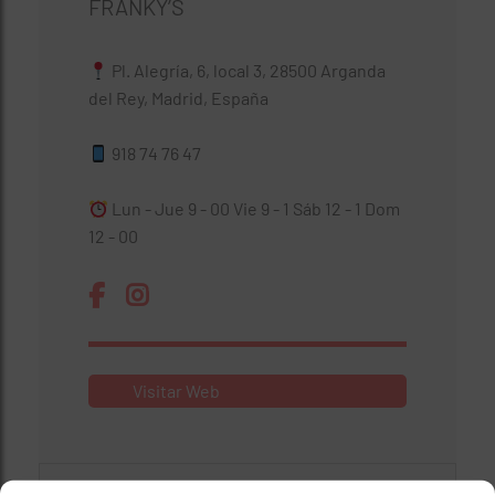
FRANKY’S
Pl. Alegría, 6, local 3, 28500 Arganda
del Rey, Madrid, España
918 74 76 47
Lun - Jue 9 - 00 Vie 9 - 1 Sáb 12 - 1 Dom
12 - 00
Visitar Web