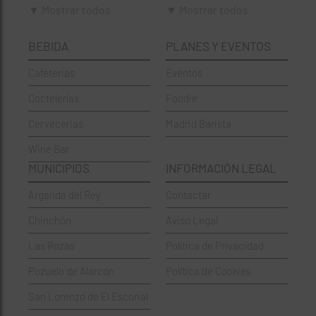
▼ Mostrar todos
▼ Mostrar todos
Cafeterías
Ciudad Lineal
BEBIDA
PLANES Y EVENTOS
Cervecerías
Fuencarral-El Pardo
Cafeterias
Eventos
Chinos
Hortaleza
Coctelerías
Foodie
Coctelerías
La Latina
Cervecerias
Madrid Barista
Española
Moncloa-Aravaca
Wine Bar
Francesa
Moratalaz
MUNICIPIOS
INFORMACIÓN LEGAL
Griegos
Puente de Vallecas
Arganda del Rey
Contactar
Hamburgueserías
Retiro
Chinchón
Aviso Legal
Italianos
Salamanca
Las Rozas
Política de Privacidad
Mexicanos
San Blas-Canillejas
Pozuelo de Alarcón
Política de Cookies
Pastelerías
Tetuán
San Lorenzo de El Escorial
Peruano
Usera