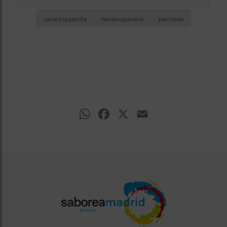
carne a la parrilla
hamburguesería
parrillada
WhatsApp
Facebook
X
Email