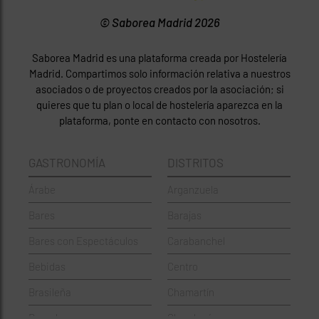
© Saborea Madrid 2026
Saborea Madrid es una plataforma creada por Hostelería
Madrid. Compartimos solo información relativa a nuestros
asociados o de proyectos creados por la asociación; si
quieres que tu plan o local de hostelería aparezca en la
plataforma, ponte en contacto con nosotros.
GASTRONOMÍA
DISTRITOS
Árabe
Arganzuela
Bares
Barajas
Bares con Espectáculos
Carabanchel
Bebidas
Centro
Brasileña
Chamartín
Brunch
Chamberí