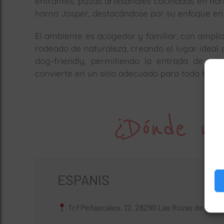
entrantes, pizzas artesanales cocinadas en hor
horno Josper, destacándose por su enfoque en 
El ambiente es acogedor y familiar, con amplio
rodeado de naturaleza, creando el lugar ideal 
dog-friendly, permitiendo la entrada de ma
convierte en un sitio adecuado para todo tipo d
¿Dónde no
ESPANIS
Tr.ª Peñascales, 12, 28290 Las Rozas de Madr