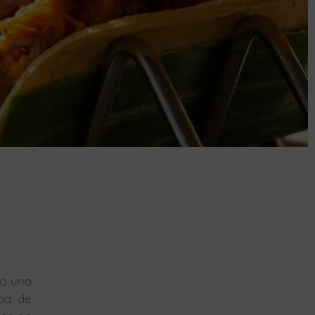
do una
dad de