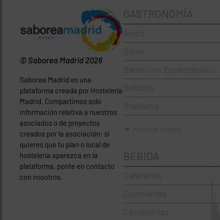
GASTRONOMÍA
Árabe
Bares
© Saborea Madrid 2026
Bares con Espectáculos
Saborea Madrid es una
Bebidas
plataforma creada por Hostelería
Madrid. Compartimos solo
Brasileña
información relativa a nuestros
asociados o de proyectos
Brunch
▼ Mostrar todos
creados por la asociación; si
Cafeterías
quieres que tu plan o local de
BEBIDA
hostelería aparezca en la
Cervecerías
plataforma, ponte en contacto
Cafeterias
con nosotros.
Chinos
Coctelerías
Coctelerías
Cervecerias
Española