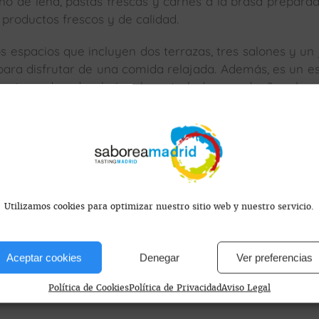
no de leña, pastas frescas y carnes a la brasa prepara
productos frescos y de calidad.
s espacios que incluyen dos terrazas, tres salones y un 
para disfrutar de una comida relajada. Además, es un e
scotas educadas bajo el control de sus dueños, lo 
e clientes.
s encontramos?
Utilizamos cookies para optimizar nuestro sitio web y nuestro servicio.
Aceptar cookies
Denegar
Ver preferencias
Política de Cookies
Política de Privacidad
Aviso Legal
id, Madrid, España