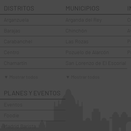
DISTRITOS
MUNICIPIOS
I
Arganzuela
Arganda del Rey
C
Barajas
Chinchón
A
Carabanchel
Las Rozas
P
Centro
Pozuelo de Alarcón
P
Chamartín
San Lorenzo de El Escorial
Chamberí
Torrejón de Ardoz
▼ Mostrar todos
▼ Mostrar todos
Ciudad Lineal
Villaviciosa de Odón
PLANES Y EVENTOS
Fuencarral-El Pardo
Eventos
Hortaleza
Foodie
La Latina
Madrid Barista
Moncloa-Aravaca