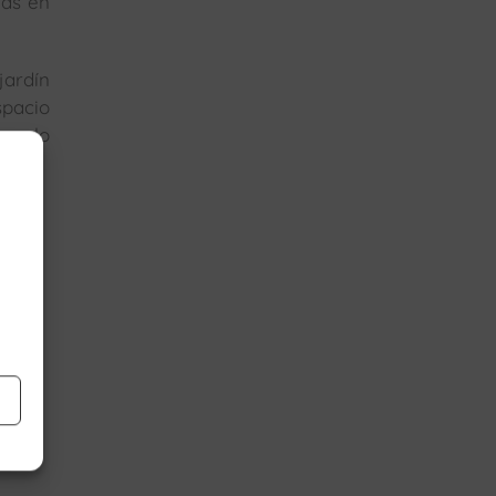
das en
jardín
spacio
que lo